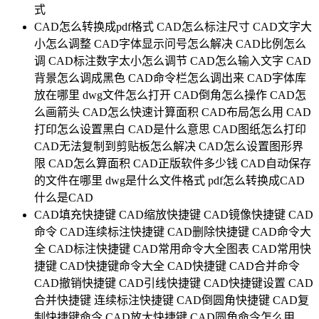
式
CAD怎么转换成pdf格式
CAD怎么标注尺寸
CAD文字大
小怎么调整
CAD字体显示问号怎么解决
CAD比例怎么
调
CAD标注数字太小怎么调节
CAD怎么输入文字
CAD
背景怎么调成黑色
CAD命令栏怎么调出来
CAD字体库
放在哪里
dwg文件怎么打开
CAD倒角怎么操作
CAD怎
么画箭头
CAD怎么快速计算面积
CAD布局怎么用
CAD
打印怎么设置黑白
CAD是什么意思
CAD图纸怎么打印
CAD无法复制到剪贴板怎么解决
CAD怎么设置图形界
限
CAD怎么算面积
CAD正版软件多少钱
CAD自动保存
的文件在哪里
dwg是什么文件格式
pdf怎么转换成CAD
什么是CAD
CAD填充快捷键
CAD缩放快捷键
CAD镜像快捷键
CAD
命令
CAD连续标注快捷键
CAD删除快捷键
CAD命令大
全
CAD标注快捷键
CAD常用命令大全图表
CAD常用快
捷键
CAD快捷键命令大全
CAD快捷键
CAD合并命令
CAD撤销快捷键
CAD引线快捷键
CAD快捷键设置
CAD
合并快捷键
连续标注快捷键
CAD倒圆角快捷键
CAD复
制快捷键命令
CAD放大快捷键
CAD圆角命令怎么用