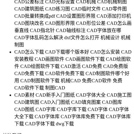
CAD公差标注
CAD光标设置
CAD机械
CAD机械制图
CAD建筑图纸
CAD练习图
CAD临时文件
CAD零件图
CAD批量转换成pdf
CAD设置图形界限
CAD添加打印机
CAD图块改名
CAD图形界限
CAD形位公差
CAD怎么画
垂直线
CAD指北针
CAD轴线标注
CAD字体放在哪
CAD字体乱码怎么解决
dxf文件怎么打开
机械设计
机械
制图
CAD怎么下载
CAD下载哪个版本好
CAD怎么安装
CAD
安装教程
CAD画图软件
CAD画图软件下载
CAD绘图软
件
CAD绘图软件下载
CAD激活
CAD免费
CAD免费版
CAD免费下载
CAD软件免费下载
CAD制图软件哪个好
用
CAD制图软件下载
机械CAD
免费CAD软件
免费
CAD软件下载
制图CAD
CAD素材
CAD新手入门图纸
CAD字体大全
CAD施工图
CAD建筑图
CAD入门图纸
CAD填充图案
CAD图库
CAD图纸
CAD字库
CAD字库下载
CAD字体
CAD字体
大全下载
CAD字体库
CAD字体库免费下载
CAD字体库
下载
CAD字体下载
dwg下载