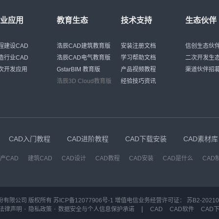
行业应用
教育生态
技术支持
生态伙伴
程建设CAD
浩辰CAD建筑教育版
安装注册文档
信创生态伙
造行业CAD
浩辰CAD电气教育版
学习帮助文档
二次开发生
次开发应用
GstarBIM 教育版
产品视频教程
渠道伙伴招
浩辰3D Cloud教育版
经验技巧资讯
CAD入门教程
CAD进阶教程
CAD下载安装
CAD素材库
产CAD
建筑CAD
CAD设计
CAD教程
CAD安装
CAD是什么
CAD
份有限公司 版权所有
苏ICP备12077906号-1
增值电信业务经营许可证：
苏B2-20210
·
·
|
法律声明
隐私政策
数据安全与个人信息保护承诺
CAD
CAD软件
CAD