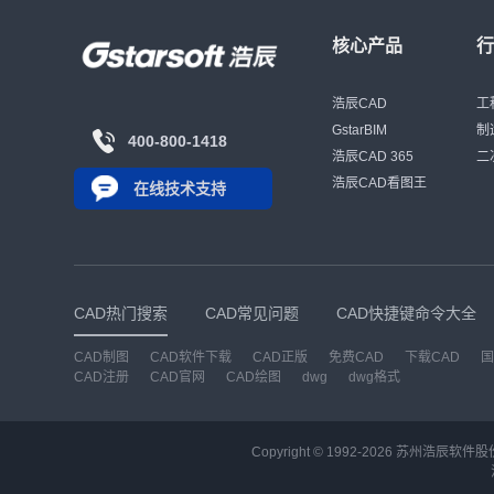
核心产品
浩辰CAD
工
GstarBIM
制
400-800-1418
浩辰CAD 365
二
浩辰CAD看图王
在线技术支持
CAD热门搜索
CAD常见问题
CAD快捷键命令大全
CAD制图
CAD软件下载
CAD正版
免费CAD
下载CAD
国
CAD注册
CAD官网
CAD绘图
dwg
dwg格式
Copyright © 1992-
2026
苏州浩辰软件股