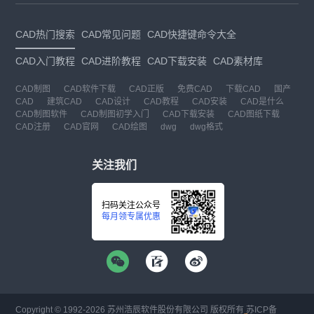
CAD热门搜索
CAD常见问题
CAD快捷键命令大全
CAD入门教程
CAD进阶教程
CAD下载安装
CAD素材库
CAD制图
CAD软件下载
CAD正版
免费CAD
下载CAD
国产
CAD
建筑CAD
CAD设计
CAD教程
CAD安装
CAD是什么
CAD制图软件
CAD制图初学入门
CAD下载安装
CAD图纸下载
CAD注册
CAD官网
CAD绘图
dwg
dwg格式
关注我们
扫码关注公众号
每月领专属优惠
Copyright © 1992-
2026
苏州浩辰软件股份有限公司 版权所有
苏ICP备