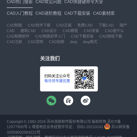
CAD热门搜索
CAD常见问题
CAD快捷键命令大全
CAD入门教程
CAD进阶教程
CAD下载安装
CAD素材库
CAD制图
CAD软件下载
CAD正版
免费CAD
下载CAD
国产
CAD
建筑CAD
CAD设计
CAD教程
CAD安装
CAD是什么
CAD制图软件
CAD制图初学入门
CAD下载安装
CAD图纸下载
CAD注册
CAD官网
CAD绘图
dwg
dwg格式
关注我们
扫码关注公众号
每月领专属优惠
Copyright © 1992-
2026
苏州浩辰软件股份有限公司 版权所有
苏ICP备
12077906号-1
增值电信业务经营许可证：
苏B2-20210241
苏公网安备
32059002004222号