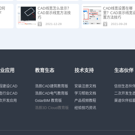
如何
CAD线宽怎么显示？
CAD线宽设置在哪
字
CAD显示线宽方法技
里？CAD显示线宽
巧
置方法技巧
2021-12-28
2021-09-28
行业应用
教育生态
技术支持
生态伙伴
程建设CAD
浩辰CAD建筑教育版
安装注册文档
信创生态伙
造行业CAD
浩辰CAD电气教育版
学习帮助文档
二次开发生
次开发应用
GstarBIM 教育版
产品视频教程
渠道伙伴招
浩辰3D Cloud教育版
经验技巧资讯