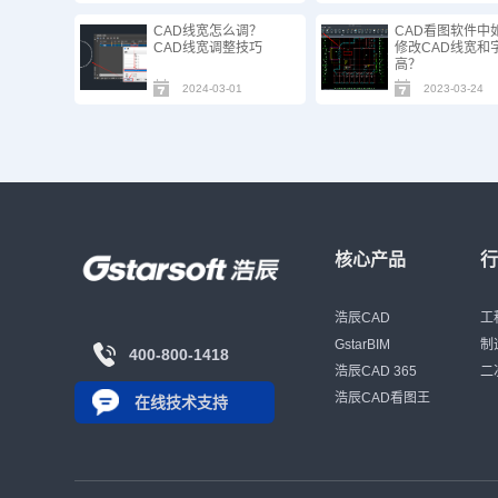
CAD线宽怎么调？
CAD看图软件中
CAD线宽调整技巧
修改CAD线宽和
高？
2024-03-01
2023-03-24
核心产品
浩辰CAD
工
GstarBIM
制
400-800-1418
浩辰CAD 365
二
浩辰CAD看图王
在线技术支持