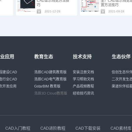
字
CAD显示线宽方法技
里？CAD显示线宽
巧
置方法技巧
2021-12-28
2021-09-28
行业应用
教育生态
技术支持
生态伙伴
程建设CAD
浩辰CAD建筑教育版
安装注册文档
信创生态伙
造行业CAD
浩辰CAD电气教育版
学习帮助文档
二次开发生
次开发应用
GstarBIM 教育版
产品视频教程
渠道伙伴招
浩辰3D Cloud教育版
经验技巧资讯
CAD入门教程
CAD进阶教程
CAD下载安装
CAD素材库