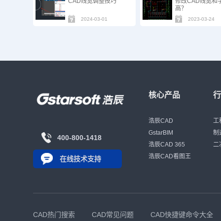
CAD线宽调整技巧
修改CAD线宽和
高？
2024-03-01
2023-03-24
核心产品
浩辰CAD
工
GstarBIM
制
400-800-1418
浩辰CAD 365
二
浩辰CAD看图王
在线技术支持
CAD热门搜索
CAD常见问题
CAD快捷键命令大全