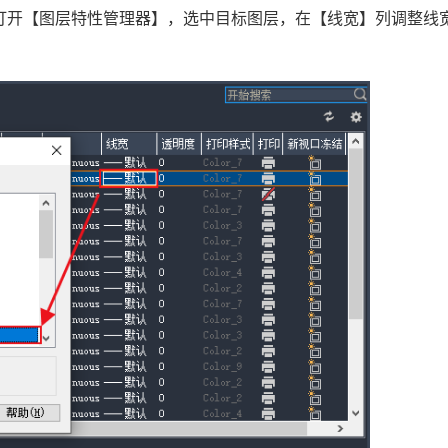
令打开【图层特性管理器】，选中目标图层，在【线宽】列调整线