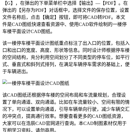
【G】，在弹出的下单菜单栏中选择【输出】—【PDF】。在
弹出的【另存为PDF】对话框中，选择文件的保存位置，设置
文件名称后，点击【确定】按钮，即可将
CAD转PDF
。本文
件是
CAD图纸
快速查看资源中、使用
CAD软件
绘制的一楼停
车楼平面设计CAD图纸。
该一楼停车楼平面设计图纸重点标注了出入口的位置，包括入
口和出口的宽度、高度、形状等信息。同时设计师根据停车楼
的空间结构，充分利用空间划分了不同类型的停车位，如平行
式、垂直式和斜列式排列，在满足车辆停车需求的基础上，便
于车辆进出。
该CAD图纸还根据停车楼的空间布局和车流量规划，合理设
置了单向通道、双向通道。比如在车流量较小、空间有限的情
况下，可以设置单向通道，引导车辆单向行驶，减少车辆交汇
的冲突点，提高通行效率。想要查看更多的CAD图纸资源，
大家可以在浩辰
CAD官网
进行查询。本
CAD制图
素材仅用于
互相学习资料，请勿商用。