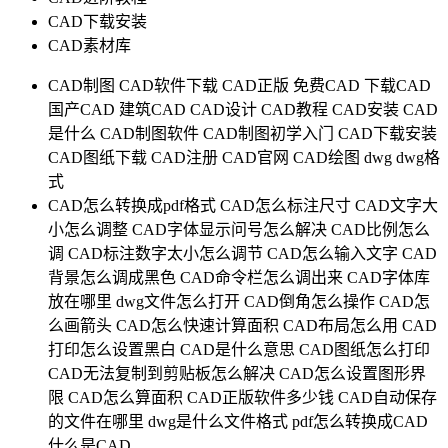
CAD下载安装
CAD素材库
CAD制图
CAD软件下载
CAD正版
免费CAD
下载CAD
国产CAD
建筑CAD
CAD设计
CAD教程
CAD安装
CAD
是什么
CAD制图软件
CAD制图初学入门
CAD下载安装
CAD图纸下载
CAD注册
CAD官网
CAD绘图
dwg
dwg格
式
CAD怎么转换成pdf格式
CAD怎么标注尺寸
CAD文字大
小怎么调整
CAD字体显示问号怎么解决
CAD比例怎么
调
CAD标注数字太小怎么调节
CAD怎么输入文字
CAD
背景怎么调成黑色
CAD命令栏怎么调出来
CAD字体库
放在哪里
dwg文件怎么打开
CAD倒角怎么操作
CAD怎
么画箭头
CAD怎么快速计算面积
CAD布局怎么用
CAD
打印怎么设置黑白
CAD是什么意思
CAD图纸怎么打印
CAD无法复制到剪贴板怎么解决
CAD怎么设置图形界
限
CAD怎么算面积
CAD正版软件多少钱
CAD自动保存
的文件在哪里
dwg是什么文件格式
pdf怎么转换成CAD
什么是CAD