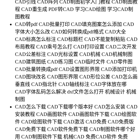
CAD引线
CAD阵列
CAD制图初学入门教程
CAD制图教
程
CAD重生成
PDF转CAD
学习CAD绘图
学习CAD制
图教程
CAD转pdf
CAD批量打印
CAD填充图案怎么添加
CAD
字体大小怎么改
CAD如何转换成pdf格式
CAD大全
CAD标高怎么标注
CAD标题栏
CAD不能复制粘贴
CAD
布局教程
CAD乘号怎么打
CAD打印设置
CAD二次开发
CAD公差标注
CAD光标设置
CAD机械
CAD机械制图
CAD建筑图纸
CAD练习图
CAD临时文件
CAD零件图
CAD批量转换成pdf
CAD设置图形界限
CAD添加打印机
CAD图块改名
CAD图形界限
CAD形位公差
CAD怎么画
垂直线
CAD指北针
CAD轴线标注
CAD字体放在哪
CAD字体乱码怎么解决
dxf文件怎么打开
机械设计
机械
制图
CAD怎么下载
CAD下载哪个版本好
CAD怎么安装
CAD
安装教程
CAD画图软件
CAD画图软件下载
CAD绘图软
件
CAD绘图软件下载
CAD激活
CAD免费
CAD免费版
CAD免费下载
CAD软件免费下载
CAD制图软件哪个好
用
CAD制图软件下载
机械CAD
免费CAD软件
免费