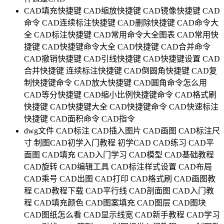
CAD填充快捷键
CAD缩放快捷键
CAD镜像快捷键
CAD
命令
CAD连续标注快捷键
CAD删除快捷键
CAD命令大
全
CAD标注快捷键
CAD常用命令大全图表
CAD常用快
捷键
CAD快捷键命令大全
CAD快捷键
CAD合并命令
CAD撤销快捷键
CAD引线快捷键
CAD快捷键设置
CAD
合并快捷键
连续标注快捷键
CAD倒圆角快捷键
CAD复
制快捷键命令
CAD放大快捷键
CAD圆角命令怎么用
CAD等分快捷键
CAD缩小比例快捷键命令
CAD格式刷
快捷键
CAD快捷键大全
CAD快捷键命令
CAD快速标注
快捷键
CAD面积命令
CAD指令
dwg文件
CAD标注
CAD插入图片
CAD画图
CAD标注尺
寸
制图CAD初学入门教程
初学CAD
CAD练习
CAD平
面图
CAD填充
CAD入门学习
CAD模型
CAD基础教程
CAD旋转
CAD编辑工具
CAD标注样式设置
CAD布局
CAD乘号
CAD出图
CAD打印
CAD格式刷
CAD画图教
程
CAD教程下载
CAD平行线
CAD剖面图
CAD入门教
程
CAD填充颜色
CAD图案填充
CAD图层
CAD图块
CAD图纸怎么看
CAD显示线宽
CAD新手教程
CAD学习