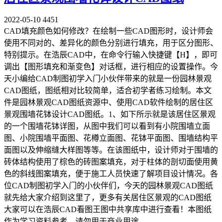
2022-05-10
4451
CAD填充颜色如何修改？在绘制一些CAD图形时，设计师会
使用不同对的、差异化的颜色分别进行填充，用于区分图形、
特别提示。在浩辰CAD中，在命令行输入快捷键【H】，即可
调出【图形填充和渐变色】对话框，进行相应的设置操作。今
天小编给CAD制图初学入门小伙伴带来的就是一份园林景观
CAD图纸，图纸相对比较简单，适合初学者练习绘制。本文
件是园林景观CAD图纸资源中、使用CAD软件绘制的居住区
景观围墙花钵设计CAD图纸。1、如下所示就是该居住区景观
的一个围墙花钵详图，从图中我们可以看到有小院围墙立面
图、小院围墙平面图、花樽立面图、花钵平面图、围墙结构平
面图以及伸缩缝大样图等等。在该图纸中，设计师对于围墙的
砖体结构使用了棕色的砖图案填充，对于柱体的剖切面使用黄
色的斜线图案填充，便于施工人员快速了解项目设计情况。各
位CAD制图初学入门的小伙伴们，今天的园林景观CAD图纸
就先给大家介绍到这里了，更多有关居住区景观的CAD图纸
大家可以在浩辰CAD看图王图中共享库中进行查看！本图纸
作为学习资料参考，请勿用于商业用途。