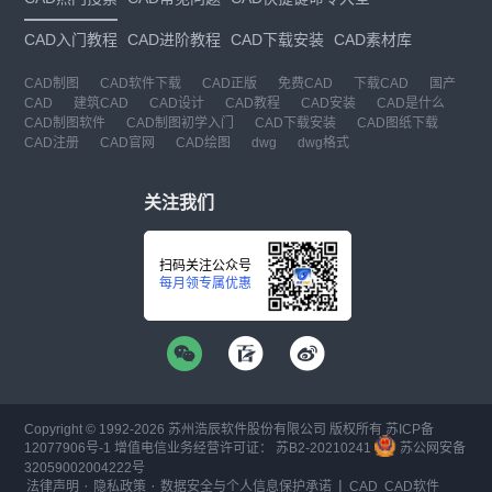
CAD入门教程
CAD进阶教程
CAD下载安装
CAD素材库
CAD制图
CAD软件下载
CAD正版
免费CAD
下载CAD
国产
CAD
建筑CAD
CAD设计
CAD教程
CAD安装
CAD是什么
CAD制图软件
CAD制图初学入门
CAD下载安装
CAD图纸下载
CAD注册
CAD官网
CAD绘图
dwg
dwg格式
关注我们
扫码关注公众号
每月领专属优惠
Copyright © 1992-
2026
苏州浩辰软件股份有限公司 版权所有
苏ICP备
12077906号-1
增值电信业务经营许可证：
苏B2-20210241
苏公网安备
32059002004222号
·
·
|
法律声明
隐私政策
数据安全与个人信息保护承诺
CAD
CAD软件