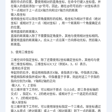
图形中点的位置。要使用相对的直角坐标，在命令行键入坐标值，并
在输入的值前添加一“@”符号。因此，跟在@符号后的一对坐标表示
下一点相对于上一点沿X轴方向和沿Y轴方向的距离
输入极坐标
使用极坐标可以简化带角度图形的绘制。极坐标为相对于原点（绝对
坐标）或相对于上一点（相对坐标），用一个距离和一个角度确定点
的位置。
使用直接的距离输入
直接的距离输入除了不需要指定角度外，其他与使用相对坐标相同。
要使用直接的距离输入，应从上一点沿某一方向移动光标，然后输入
距离值。
3、使用三维坐标
三维空间中指定坐标，除了还需使用Z坐标确定坐标外，其他均与使
用二维坐标相似。三维坐标以X,Y,Z（例如4，3，6）表示。
·使用右手定则
举起你的右手，假设用拇指表示X轴，食指表示Y轴，中指表示Z轴，
伸直拇指和食指并成90°角，中指垂直于手掌，则此时这三个手指的
指向分别为X轴、Y轴和Z轴的正向
·输入X、Y、Z 坐标
在三维环境下工作时，可以相对于原点（0,0,0点，即三条坐标轴的
交点），指定X、Y、Z的绝对坐标，或相对于上一个选定的点指定
X、Y、Z的相对坐标。
·输入球坐标
在三维环境下工作时，可以使用球坐标指定一个三维点。球坐标通过
输入从原点（绝对距离）或上一点（相对距离）到下一点的距离、两