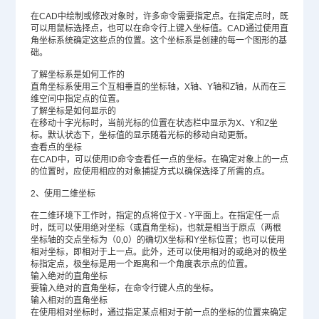
在CAD中绘制或修改对象时，许多命令需要指定点。在指定点时，既
可以用鼠标选择点，也可以在命令行上键入坐标值。CAD通过使用直
角坐标系统确定这些点的位置。这个坐标系是创建的每一个图形的基
础。
了解坐标系是如何工作的
直角坐标系使用三个互相垂直的坐标轴，X轴、Y轴和Z轴，从而在三
维空间中指定点的位置。
了解坐标是如何显示的
在移动十字光标时，当前光标的位置在状态栏中显示为X、Y和Z坐
标。默认状态下，坐标值的显示随着光标的移动自动更新。
查看点的坐标
在CAD中，可以使用ID命令查看任一点的坐标。在确定对象上的一点
的位置时，应使用相应的对象捕捉方式以确保选择了所需的点。
2、使用二维坐标
在二维环境下工作时，指定的点将位于X - Y平面上。在指定任一点
时，既可以使用绝对坐标（或直角坐标)，也就是相当于原点（两根
坐标轴的交点坐标为（0,0）的确切X坐标和Y坐标位置；也可以使用
相对坐标，即相对于上一点。此外，还可以使用相对的或绝对的极坐
标指定点，极坐标是用一个距离和一个角度表示点的位置。
输入绝对的直角坐标
要输入绝对的直角坐标，在命令行键人点的坐标。
输入相对的直角坐标
在使用相对坐标时，通过指定某点相对于前一点的坐标的位置来确定