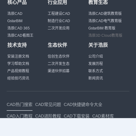
核心产品
行业应用
教育生态
浩辰CAD
工程建设CAD
浩辰CAD建筑教育版
GstarBIM
制造行业CAD
浩辰CAD电气教育版
浩辰CAD 365
二次开发应用
GstarBIM 教育版
浩辰CAD看图王
浩辰3D Cloud教育版
技术支持
生态伙伴
关于浩辰
安装注册文档
信创生态伙伴
公司介绍
学习帮助文档
二次开发生态
发展历程
产品视频教程
渠道伙伴招募
联系方式
经验技巧资讯
新闻资讯
CAD热门搜索
CAD常见问题
CAD快捷键命令大全
CAD入门教程
CAD进阶教程
CAD下载安装
CAD素材库
CAD制图
CAD软件下载
CAD正版
免费CAD
下载CAD
国产
CAD
建筑CAD
CAD设计
CAD教程
CAD安装
CAD是什么