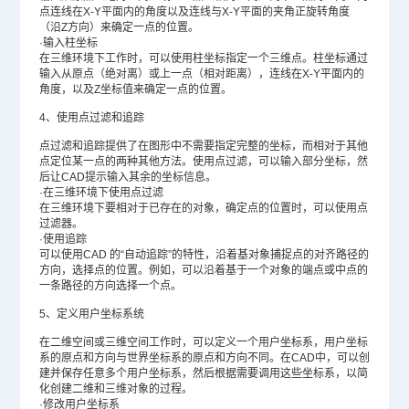
点连线在X-Y平面内的角度以及连线与X-Y平面的夹角正旋转角度
（沿Z方向）来确定一点的位置。
·输入柱坐标
在三维环境下工作时，可以使用柱坐标指定一个三维点。柱坐标通过
输入从原点（绝对离）或上一点（相对距离），连线在X-Y平面内的
角度，以及Z坐标值来确定一点的位置。
4、使用点过滤和追踪
点过滤和追踪提供了在图形中不需要指定完整的坐标，而相对于其他
点定位某一点的两种其他方法。使用点过滤，可以输入部分坐标，然
后让CAD提示输入其余的坐标信息。
·在三维环境下使用点过滤
在三维环境下要相对于已存在的对象，确定点的位置时，可以使用点
过滤器。
·使用追踪
可以使用CAD 的“自动追踪”的特性，沿着基对象捕捉点的对齐路径的
方向，选择点的位置。例如，可以沿着基于一个对象的端点或中点的
一条路径的方向选择一个点。
5、定义用户坐标系统
在二维空间或三维空间工作时，可以定义一个用户坐标系，用户坐标
系的原点和方向与世界坐标系的原点和方向不同。在CAD中，可以创
建并保存任意多个用户坐标系，然后根据需要调用这些坐标系，以简
化创建二维和三维对象的过程。
·修改用户坐标系