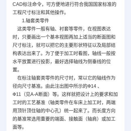
CAD标注
命令，可方便地进行符合我国国家标准的
工程尺寸标注和其他操作。
1.轴套类零件
这类零件一般有轴、衬套等零件，在视图表达
时，只要画出一个基本视图再加上适当的断面图和
尺寸标注，就可以把它的主要形状特征以及局部结
构表达出来了。为了便于加工时看图，轴线一般按
水平放置进行投影，最好选择轴线为侧垂线的位
置。
在标注轴套类零件的尺寸时，常以它的轴线作为
径向尺寸基准。由此注出图中所示的Ф
14
、
Ф
11
（见
A-A
断面）等。这样就把设计上的要求和加
工时的工艺基准（轴类零件在车床上加工时，两端
用顶针顶住轴的中心孔）统一起来了。而长度方向
的基准常选用重要的端面、接触面（轴肩）或加工
面等。