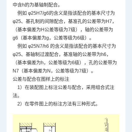
中含
h
的为基轴制配合。
例如 φ
25H7/g6
的含义是指该配合的基本尺寸为
φ
25
、基孔制的间隙配合，基准孔的公差带为
H7
，
（基本偏差为
H
公差等级为
7
级），轴的公差带为
g6
（基本偏差为
g
，公差等级为
6
级）。
例如 φ
25N7/h6
的含义是指该配合的基本尺寸为
φ
25
、基轴制过渡配合，基准轴的公差带为
h6
，
（基本偏差为
h
，公差等级为
6
级），孔的公差带为
N7
（基本偏差为
N
，公差等级为
7
级）。
公差与配合在图样上的标注
1
）在装配图上标注公差与配合，采用组合式注
法。
2
）在零件图上的标注方法有三种形式。