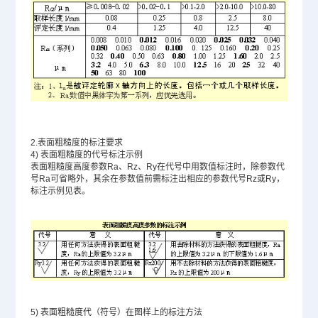
2.
表面粗糙度的标注要求
4)
表面粗糙度的代号标注示例
表面粗糙度高度参数
Ra
、
Rz
、
Ry
在代号中用数值标注时，除参数代
号
Ra
可省略外，其余在参数值前需标注出相应的参数代号
Rz
或
Ry
，
标注示例见表。
5) 表面粗糙度代（符号）在图样上的标注方法