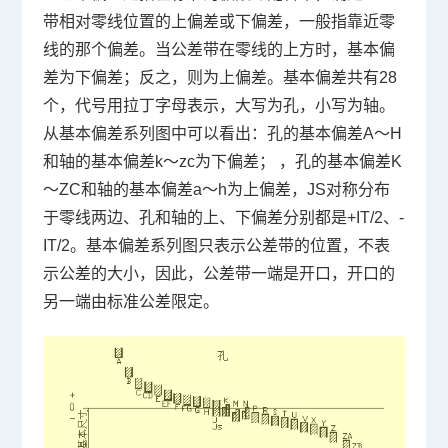
带相对零线位置的上偏差或下偏差，一般指靠近零
线的那个偏差。当公差带在零线的上方时，基本偏
差为下偏差；反之，则为上偏差。基本偏差共有
28
个，代号用拉丁字母表示，大写为孔，小写为轴。
从基本偏差系列图中可以看出：孔的基本偏差
A
～
H
和轴的基本偏差
k
～
zc
为下偏差； ，孔的基本偏差
K
～
ZC
和轴的基本偏差
a
～
h
为上偏差，
JS
对称分布
于零线两边、孔和轴的上、下偏差分别都是
+IT/2
、
-
IT/2
。基本偏差系列图只表示公差带的位置，不表
示公差的大小，因此，公差带一端是开口，开口的
另一端由标准公差限定。