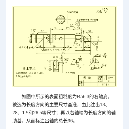
如图中所示的表面粗糙度为
Ra6.3
的右轴肩，
被选为长度方向的主要尺寸基准，由此注出
13
、
28
、
1.5
和
26.5
等尺寸；再以右轴端为长度方向的辅
助基，从而标注出轴的总长
96
。