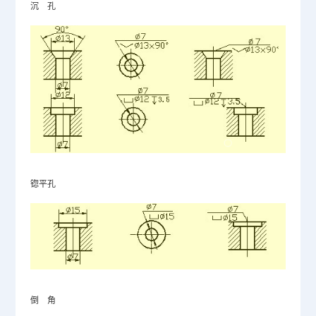
沉
孔
锪平孔
倒
角