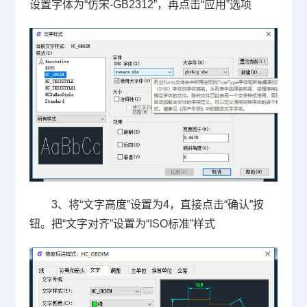
设置字体为
“
仿宋
-GB2312”
，再点击
“
应用
”
选项
3、将
“
文字高度
”
设置为
4
，直接点击
“
确认
”
按
钮。把
“
文字对齐
”
设置为
“ISO
标准
”
样式