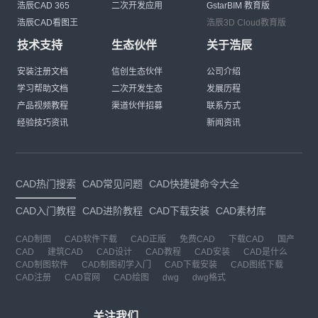
浩辰CAD 365
二次开发应用
GstarBIM 教育版
浩辰CAD看图王
浩辰3D Cloud教育版
技术支持
生态伙伴
关于浩辰
安装注册文档
信创生态伙伴
公司介绍
学习帮助文档
二次开发生态
发展历程
产品视频教程
渠道伙伴招募
联系方式
经验技巧资讯
新闻资讯
CAD热门搜索
CAD常见问题
CAD快捷键命令大全
CAD入门教程
CAD进阶教程
CAD下载安装
CAD素材库
CAD制图
CAD软件下载
CAD正版
免费CAD
下载CAD
国产
CAD
建筑CAD
CAD设计
CAD教程
CAD安装
CAD是什么
CAD制图软件
CAD制图初学入门
CAD下载安装
CAD图纸下载
CAD注册
CAD官网
CAD绘图
dwg
dwg格式
关注我们