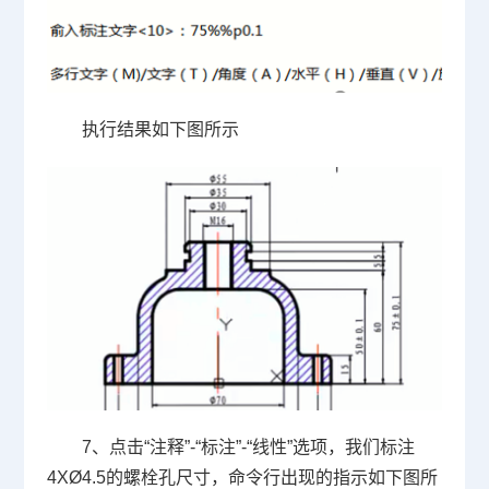
执行结果如下图所示
7、点击
“
注释
”-“
标注
”-“
线性
”
选项，我们标注
4XØ4.5
的螺栓孔尺寸，命令行出现的指示如下图所