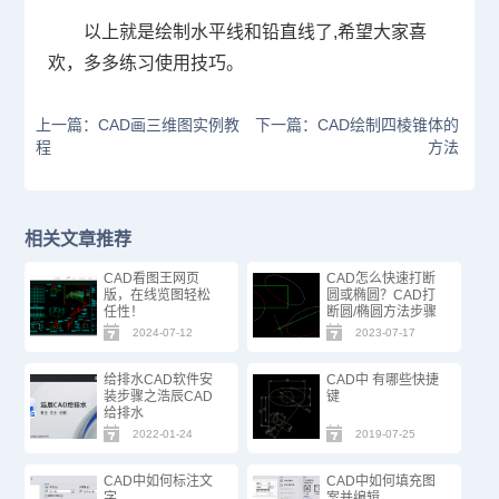
以上就是绘制水平线和铅直线了
,
希望大家喜
欢，多多练习使用技巧。
上一篇：CAD画三维图实例教
下一篇：CAD绘制四棱锥体的
程
方法
相关文章推荐
CAD看图王网页
CAD怎么快速打断
版，在线览图轻松
圆或椭圆？CAD打
任性！
断圆/椭圆方法步骤
2024-07-12
2023-07-17
给排水CAD软件安
CAD中 有哪些快捷
装步骤之浩辰CAD
键
给排水
2022-01-24
2019-07-25
CAD中如何标注文
CAD中如何填充图
字
案并编辑