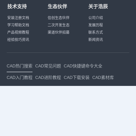
技术支持
生态伙伴
关于浩辰
安装注册文档
信创生态伙伴
公司介绍
学习帮助文档
二次开发生态
发展历程
产品视频教程
渠道伙伴招募
联系方式
经验技巧资讯
新闻资讯
CAD热门搜索
CAD常见问题
CAD快捷键命令大全
CAD入门教程
CAD进阶教程
CAD下载安装
CAD素材库
CAD制图
CAD软件下载
CAD正版
免费CAD
下载CAD
国产
CAD
建筑CAD
CAD设计
CAD教程
CAD安装
CAD是什么
CAD制图软件
CAD制图初学入门
CAD下载安装
CAD图纸下载
CAD注册
CAD官网
CAD绘图
dwg
dwg格式
关注我们