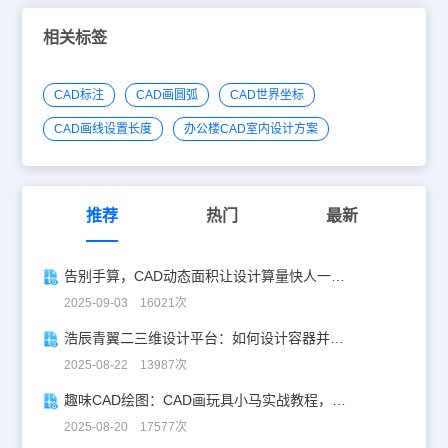
点击【绘图】面板中的【直线】按钮，捕捉等分点绘制水平直线。
在【默认】选项卡中，点击【实用工具】面板中的【点样式】按钮，
相关标签
系统自动弹出【点样式】对话框，选择原始的点样式，点击【确定】
按钮关闭对话框，最终效果明显呈现，大功告成！以上就是CAD实用
技巧。
CAD标注
CAD画圆弧
CAD世界坐标
CAD画线设置长度
办公楼CAD室内设计方案
推荐
热门
最新
告别手算，CAD动态面积让设计算量快人一步！
2025-09-03 16021次
浩辰青翼二三维设计平台：如何设计容器并计算其体积
2025-08-22 13987次
趣味CAD绘图：CAD画玩具小马实战教程，附详细步骤与技巧！
2025-08-20 17577次