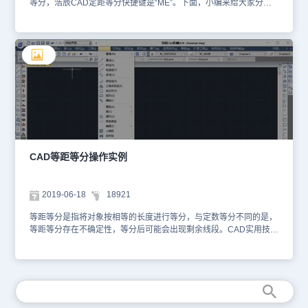
等分，浩辰CAD定距等分快捷键是“ME”。下面，小编来给大家分享
CAD定距等分快捷键的使用技巧，一起来看看吧！CAD定距等分使
用技巧：CAD定距等分命令可以定距等分对象的长度或周长，使用
时，在命令行输入命令快捷键“ME”并按回车键确认，然后选择要定距
等分的对象，并指定等距的距离即可。以指定的间隔，沿着所选对象
放置点标记，从离指定对象最近的点的端点处开始放置点标记。如果
指定对象为闭合多段线，其定距等分从绘制的第一个点开始测量。如
果指定对象为圆，CAD定距等分从设置为当前捕捉旋转角的自圆心的
角度开始，若捕捉旋转角为零，则从圆心右侧的圆周点开始定距等分
圆。CAD定距等分快捷键是制图过程中非常实用的工具之一，它能够
帮助你快速而准确地完成等距分割的任务，所以大家一定要熟练掌握
哦！对此感兴趣的设计师朋友们可以关注浩辰CAD官网教程专区，小
编会在后续的CAD教程文章中给大家分享更多精彩内容，敬请期待
CAD等距等分操作实例
吧！
2019-06-18
18921
等距等分是指将对象按相等的长度进行等分，与定数等分不同的是，
等距等分存在不确定性，等分后可能会出现剩余线段。CAD实用技巧
如下介绍。 具体实战步骤如下： 点击【快速打开】工具栏中的【打
开】按钮，打开“3.1.4定距等分.dwg”文件。 在命令行中输入
DDPTYPE,调用【点样式】命令，打开【点样式】对话框，根据绘图
需要，选择合适的点样式。 点击【确定】按钮，完成点样式的设
置。 在【默认】选项卡中，点击【绘图】面板中的【定距等分】按
钮，指定线段长度为300，等分图形内侧边。 在【默认】选项卡中，