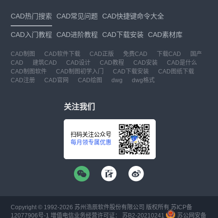
CAD热门搜索
CAD常见问题
CAD快捷键命令大全
CAD入门教程
CAD进阶教程
CAD下载安装
CAD素材库
CAD制图
CAD软件下载
CAD正版
免费CAD
下载CAD
国产
CAD
建筑CAD
CAD设计
CAD教程
CAD安装
CAD是什么
CAD制图软件
CAD制图初学入门
CAD下载安装
CAD图纸下载
CAD注册
CAD官网
CAD绘图
dwg
dwg格式
关注我们
扫码关注公众号
每月领专属优惠
Copyright © 1992-
2026
苏州浩辰软件股份有限公司 版权所有
苏ICP备
12077906号-1
增值电信业务经营许可证：
苏B2-20210241
苏公网安备