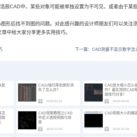
浩辰CAD中，某些对象可能被单独设置为不可见，或者由于某
小图形后找不到图的问题。对此感兴趣的设计师朋友们可以关注
文章中给大家分享更多实用技巧。
巧
下一篇：CAD测量不显示数字怎
恢复
CADz轴归零后图形消
CAD放大缩小怎么
失了怎么办？
作？最实用的CAD
放技巧分享！
2025-03-11
2024-04-03
具怎
CAD视图教程之CAD
CAD视图大小的确
视图
中定义透视视图与场
巧
景
2019-12-02
2019-10-29