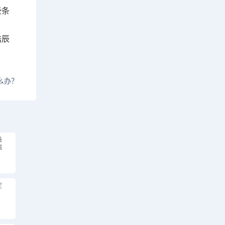
些条
浩辰
么办？
操
缩
定