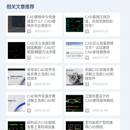
相关文章推荐
CAD撤销命令快捷
CAD看图王网页
键是什么？CAD撤
版，在线览图轻松
销命令应用技巧
任性！
2022-02-17
2024-07-12
CAD怎么快速打断
CAD怎么批量替换
圆或椭圆？CAD打
文字？试试建筑
断圆/椭圆方法步骤
CAD查找替换命
令！
2023-07-17
2023-07-07
给排水CAD软件安
机械CAD安装步骤
装步骤之浩辰CAD
详解之浩辰CAD机
给排水
械软件
2022-01-24
2022-01-07
CAD软件安装步骤
立面布置设计的
详解之浩辰CAD软
CAD建筑装饰图纸
件
2021-11-30
2020-11-09
结构设计CAD图纸
室内装修户型的建
查看之某机械设备
筑CAD图纸