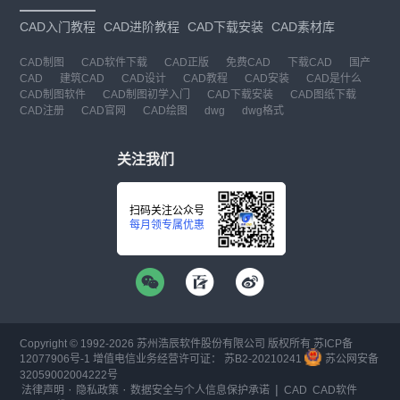
CAD入门教程
CAD进阶教程
CAD下载安装
CAD素材库
CAD制图
CAD软件下载
CAD正版
免费CAD
下载CAD
国产
CAD
建筑CAD
CAD设计
CAD教程
CAD安装
CAD是什么
CAD制图软件
CAD制图初学入门
CAD下载安装
CAD图纸下载
CAD注册
CAD官网
CAD绘图
dwg
dwg格式
关注我们
扫码关注公众号
每月领专属优惠
Copyright © 1992-
2026
苏州浩辰软件股份有限公司 版权所有
苏ICP备
12077906号-1
增值电信业务经营许可证：
苏B2-20210241
苏公网安备
32059002004222号
·
·
|
法律声明
隐私政策
数据安全与个人信息保护承诺
CAD
CAD软件