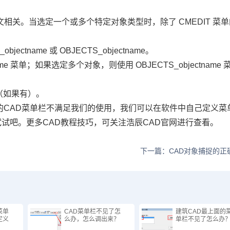
文相关。当选定一个或多个特定对象类型时，除了
CMEDIT
菜单
入
_objectname
或
OBJECTS_objectname
。
ame
菜单；如果选定多个对象，则使用
OBJECTS_objectname
（如果有）。
的
CAD
菜单栏不满足我们的使用，我们可以在软件中自己定义菜
试试吧。更多
CAD
教程技巧，可关注浩辰
CAD
官网进行查看。
下一篇：CAD对象捕捉的正
菜单
CAD菜单栏不见了怎
建筑CAD最上面的
定义
么办，怎么调出来？
单栏不见了怎么办