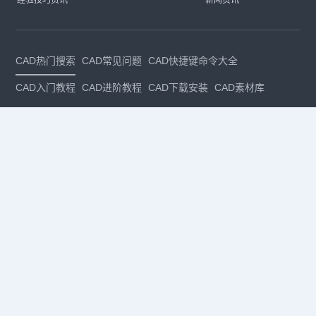
经验技巧资讯
新闻资讯
CAD热门搜索
CAD常见问题
CAD快捷键命令大全
CAD入门教程
CAD进阶教程
CAD下载安装
CAD素材库
CAD制图
CAD软件下载
CAD正版
免费CAD
下载CAD
国产
CAD
建筑CAD
CAD设计
CAD教程
CAD安装
CAD是什么
CAD制图软件
CAD制图初学入门
CAD下载安装
CAD图纸下载
CAD注册
CAD官网
CAD绘图
dwg
dwg格式
关注我们
扫码关注公众号
每月领专属优惠