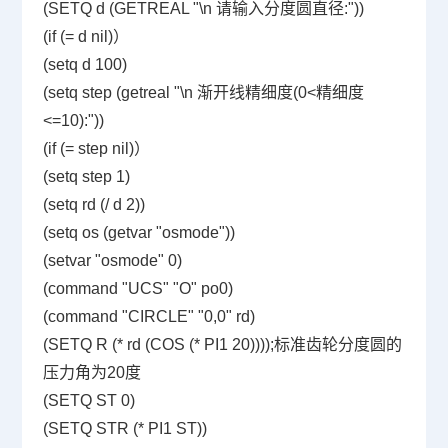
(SETQ d (GETREAL "\n 请输入分度圆直径:"))
(if (= d nil)）
(setq d 100)
(setq step (getreal "\n 渐开线精细度(0<精细度
<=10):"))
(if (= step nil)）
(setq step 1)
(setq rd (/ d 2))
(setq os (getvar "osmode"))
(setvar "osmode" 0)
(command "UCS" "O" po0)
(command "CIRCLE" "0,0" rd)
(SETQ R (* rd (COS (* PI1 20))));标准齿轮分度圆的
压力角为20度
(SETQ ST 0)
(SETQ STR (* PI1 ST))