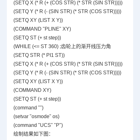
(SETQ X (* R (+ (COS STR) (* STR (SIN STR)))))
(SETQ Y (* R (- (SIN STR) (* STR (COS STR)))))
(SETQ XY (LIST X Y))
(COMMAND "PLINE" XY)
(SETQ ST (+ st step))
(WHILE (<= ST 360) ;齿轮上的渐开线压力角
(SETQ STR (* PI1 ST))
(SETQ X (* R (+ (COS STR) (* STR (SIN STR)))))
(SETQ Y (* R (- (SIN STR) (* STR (COS STR)))))
(SETQ XY (LIST X Y))
(COMMAND XY)
(SETQ ST (+ st step))
(command "")
(setvar "osmode" os)
(command "UCS" "P")
绘制结果如下图：