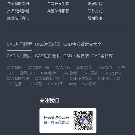
学习帮助文档
二次开发生态
发展历程
产品视频教程
渠道伙伴招募
联系方式
经验技巧资讯
新闻资讯
CAD热门搜索
CAD常见问题
CAD快捷键命令大全
CAD入门教程
CAD进阶教程
CAD下载安装
CAD素材库
CAD制图
CAD软件下载
CAD正版
免费CAD
下载CAD
国产
CAD
建筑CAD
CAD设计
CAD教程
CAD安装
CAD是什么
CAD制图软件
CAD制图初学入门
CAD下载安装
CAD图纸下载
CAD注册
CAD官网
CAD绘图
dwg
dwg格式
关注我们
扫码关注公众号
每月领专属优惠