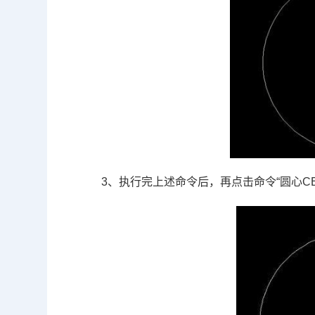
3、执行完上述命令后，再点击命令
“
圆心
C