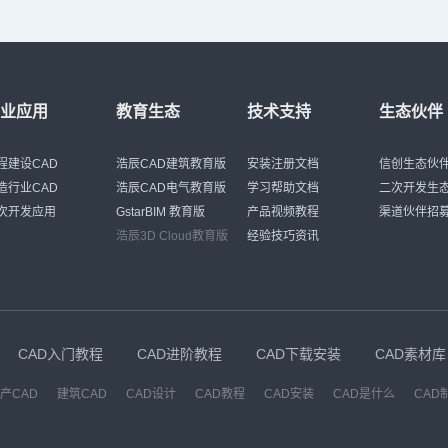
行业应用
教育生态
技术支持
生态伙伴
程建设CAD
浩辰CAD建筑教育版
安装注册文档
信创生态伙
造行业CAD
浩辰CAD电气教育版
学习帮助文档
二次开发生
次开发应用
GstarBIM 教育版
产品视频教程
渠道伙伴招
浩辰3D Cloud教育版
经验技巧资讯
CAD入门教程
CAD进阶教程
CAD下载安装
CAD素材库
产CAD
建筑CAD
CAD设计
CAD教程
CAD安装
CAD是什么
CAD