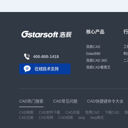
核心产品
浩辰CAD
工
GstarBIM
制
400-800-1418
浩辰CAD 365
二
浩辰CAD看图王
在线技术支持
CAD热门搜索
CAD常见问题
CAD快捷键命令大全
CAD制图
CAD软件下载
CAD正版
免费CAD
下载CAD
国
CAD注册
CAD官网
CAD绘图
dwg
dwg格式