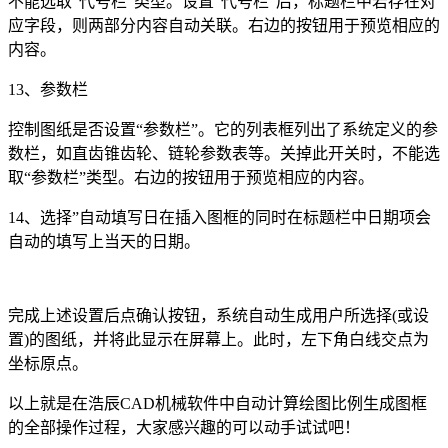
不能选取“代号栏”类型。设置“代号栏”后，标题栏中若存在对
应字段，则两部分内容自动关联。右边的按钮用于预览相应的
内容。
13
、参数栏
控制图纸是否设置“参数栏”。它的列表框列出了系统定义的参
数栏，如直齿锥齿轮、链轮参数表等。关掉此开关时，不能选
取“参数栏”类型。右边的按钮用于预览相应的内容。
14
、选择”自动填写日在插入图框的同时在标题栏中日期项会
自动的填写上当天的日期。
完成上述设置后点确认按钮，系统自动生成用户所选择
(
或设
置
)
的图纸，并将此显示在屏幕上。此时，左下角白线交点为
坐标原点。
以上就是在浩辰
CAD
机械软件中自动计算绘图比例生成图框
的全部操作过程，大家感兴趣的可以动手试试吧！