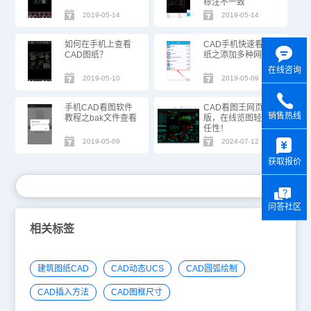
标注不一致
2019-05-14
2019-05-14
如何在手机上查看
CAD手机快速看图
CAD图纸？
纸之添加多种网盘
在线咨询
2019-05-10
2019-05-09
手机CAD看图软件
CAD看图王网页
销售热线
教程之bak文件查看
版，在线览图轻松
任性！
y
2019-05-09
2024-07-12
获取报价
问答社区
相关标签
建筑图纸CAD
CAD动态UCS
CAD圆弧绘制
CAD插入方法
CAD图框尺寸