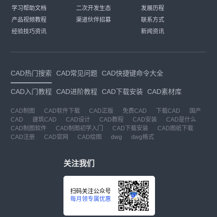
学习帮助文档
二次开发生态
发展历程
产品视频教程
渠道伙伴招募
联系方式
经验技巧资讯
新闻资讯
CAD热门搜索
CAD常见问题
CAD快捷键命令大全
CAD入门教程
CAD进阶教程
CAD下载安装
CAD素材库
CAD制图
CAD软件下载
CAD正版
免费CAD
下载CAD
国产
CAD
建筑CAD
CAD设计
CAD教程
CAD安装
CAD是什么
CAD制图软件
CAD制图初学入门
CAD下载安装
CAD图纸下载
CAD注册
CAD官网
CAD绘图
dwg
dwg格式
关注我们
扫码关注公众号
每月领专属优惠