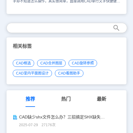
字却不知道怎么操作，其实很简单，直接调用CAD单行文字快捷键即
可快速绘制单行文字。下面小编就来给大家介绍一下浩辰CAD软件中
CAD单行文字快捷键的相关使用技巧吧！CAD单行文字快捷键是什
么？ 浩辰CAD软件中CAD单行文字快捷键是：TEXT，主要作用是在
CAD软件中绘制单行文字。CAD单行文字绘制步骤： 首先打开浩辰
CAD软件，然后输入CAD单行文字快捷键：TEXT，按回车键确认，
在绘图区域点击选择需要输入单行文字的位置即可进行单行文字输
入。如下图所示： 在浩辰CAD软件中除了可以使用CAD单行文字快
捷键来输入单行文字外，还可以在工具栏或菜单栏中直接调用单行文
相关标签
字命令来输入单行文字。工具栏：【常用】—【单行文字】。如下图
所示： 菜单项：【文字】—【单行文字】。如下图所示： 本篇CAD
教程小编给大家整理介绍了浩辰CAD软件中CAD单行文字快捷键的
CAD框选
CAD合并图层
CAD旋转参照
使用技巧以及输入单行文字的操作技巧，相信各位小伙伴通过本篇教
程的介绍对于浩辰CAD软件中的CAD单行文字快捷键及输入单行文
CAD室内平面图设计
CAD看图助手
字都有所了解了，更多相关CAD教程可以访问浩辰CAD官网教程专
区查看。
推荐
热门
最新
CAD缺少shx文件怎么办？三招搞定SHX缺失难题
2025-07-29 27176次