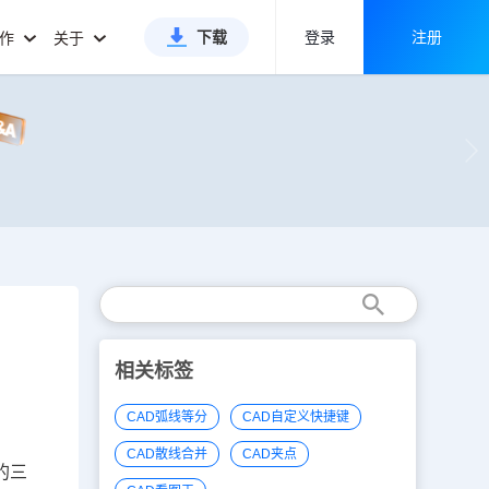
下载
登录
注册
合作
关于
相关标签
CAD弧线等分
CAD自定义快捷键
CAD散线合并
CAD夹点
的三