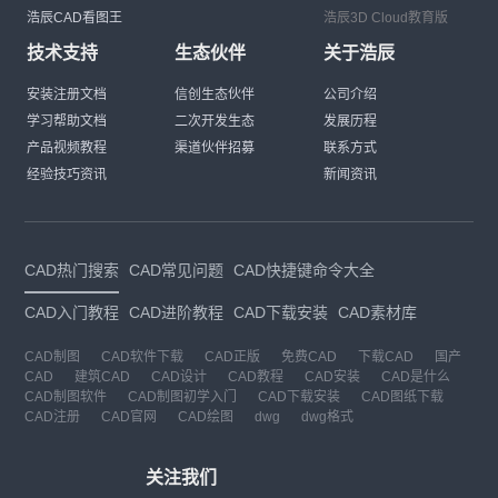
浩辰CAD看图王
浩辰3D Cloud教育版
技术支持
生态伙伴
关于浩辰
安装注册文档
信创生态伙伴
公司介绍
学习帮助文档
二次开发生态
发展历程
产品视频教程
渠道伙伴招募
联系方式
经验技巧资讯
新闻资讯
CAD热门搜索
CAD常见问题
CAD快捷键命令大全
CAD入门教程
CAD进阶教程
CAD下载安装
CAD素材库
CAD制图
CAD软件下载
CAD正版
免费CAD
下载CAD
国产
CAD
建筑CAD
CAD设计
CAD教程
CAD安装
CAD是什么
CAD制图软件
CAD制图初学入门
CAD下载安装
CAD图纸下载
CAD注册
CAD官网
CAD绘图
dwg
dwg格式
关注我们