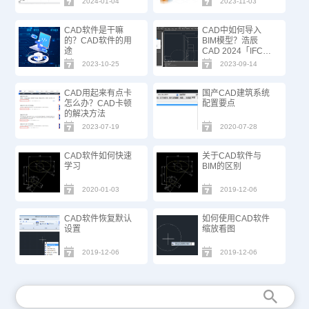
2024-01-04
2023-11-03
CAD软件是干嘛
CAD中如何导入
的？CAD软件的用
BIM模型？浩辰
途
CAD 2024「IFC标
准数据转换」功能
2023-10-25
2023-09-14
上线！
CAD用起来有点卡
国产CAD建筑系统
怎么办？CAD卡顿
配置要点
的解决方法
2023-07-19
2020-07-28
CAD软件如何快速
关于CAD软件与
学习
BIM的区别
2020-01-03
2019-12-06
CAD软件恢复默认
如何使用CAD软件
设置
缩放看图
2019-12-06
2019-12-06