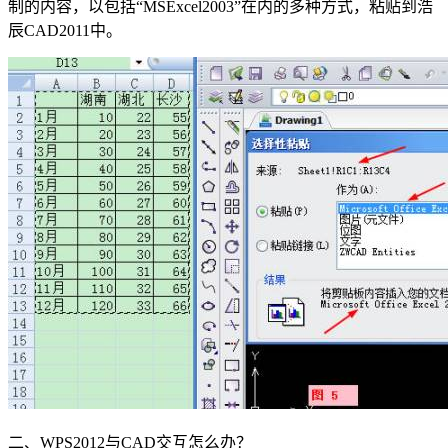
制的内容，以包括“
MSExcel2003
”在内的多种方式，粘贴到浩
辰
CAD2011
中。
二、
WPS2012
与
CAD
交互怎么办？