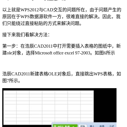
以上就是
WPS2012
与
CAD
交互的问题所在，由于问题产生的
原因在于
WPS
数据源软件一方，很难直接的解决。因此，我
们只能绕过直接粘贴的方式来解决问题。
接下来我们看解决方法：
第一步：在浩辰
CAD2011
中打开需要插入表格的图纸中，新
建
ole
对象，选择
Microsoft office excel 97-2003
。如图
6
所示
浩辰
CAD2011
新建表格
OLE
对象后，直接跳出
WPS
表格，如
图
7
所示。