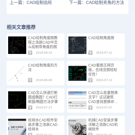
上一篇：CAD绘制齿轮
下一篇：CAD绘制夹角的方法
相关文章推荐
CAD绘制角度图教
CAD绘制角度图
程之浩辰CAD中怎
么绘制带角度的图
2019-09-10
2019-07-11
CAD绘制角度的方
CAD看图王网页
法
版，在线览图轻松
任性！
2019-06-06
2024-07-12
CAD怎么快速打断
CAD怎么批量替换
圆或椭圆？CAD打
文字？试试建筑
断圆/椭圆方法步骤
CAD查找替换命
令！
2023-07-17
2023-07-07
给排水CAD软件安
机械CAD安装步骤
装步骤之浩辰CAD
详解之浩辰CAD机
给排水
械软件
2022-01-24
2022-01-07