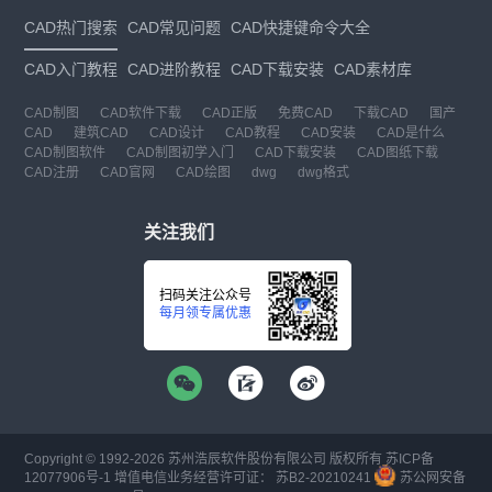
CAD热门搜索
CAD常见问题
CAD快捷键命令大全
CAD入门教程
CAD进阶教程
CAD下载安装
CAD素材库
CAD制图
CAD软件下载
CAD正版
免费CAD
下载CAD
国产
CAD
建筑CAD
CAD设计
CAD教程
CAD安装
CAD是什么
CAD制图软件
CAD制图初学入门
CAD下载安装
CAD图纸下载
CAD注册
CAD官网
CAD绘图
dwg
dwg格式
关注我们
扫码关注公众号
每月领专属优惠
Copyright © 1992-
2026
苏州浩辰软件股份有限公司 版权所有
苏ICP备
12077906号-1
增值电信业务经营许可证：
苏B2-20210241
苏公网安备