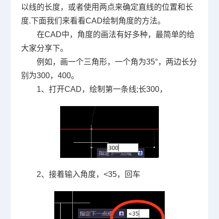
以线的长度，或者使用两点来确定直线的位置和长
度
.
下面我们来看看
CAD
绘制角度的方法。
在
CAD
中，角度的画法有好多种，最简单的给
大家分享下。
例如，画一个三角形，一个角为
35
°，两边长分
别为
300
，
400
。
1、打开
CAD
，绘制第一条线
;
长
300
，
2、接着输入角度，
<35
，回车