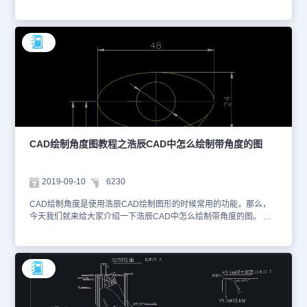
的方法都是以线的长度，或者使用两点来确定直线的位置和长度.下
面我们来看看CAD绘制角度的方法。 在CAD中，角度的画法有好多
种，最简单的给大家分享下。 例如，画一个三角形，一个角为35°，
两边长分别为300，400。 1、打开CAD，绘制第一条线;长300，
2、接着输入角度，<35，回车 3、输入第二条线，长400. 4、然后闭
合，输入c回车，或者点直线端点。 5、标注，检查，确实为35° 以上
就是在浩辰CAD绘制角度的全部操作过程，一般来说CAD中的命令
都用英文输入法。
CAD绘制角度图教程之浩辰CAD中怎么绘制带角度的图
2019-09-10
6230
CAD绘制角度是使用浩辰CAD绘制图形的时候常用的功能，那么，
今天我们就来给大家介绍一下浩辰CAD中怎么绘制带角度的图。 浩
辰CAD绘制带角度图的操作方法 1.我们打开浩辰CAD，点击左边的
结构线工具，绘制图形，参考下图。 2.然后，我们就选中所需要的箭
头直线的端点，然后完成直线的长度的绘制。 3.我们绘制完成之后，
就是箭头部分的制作，我们在命令行中输入【W】，然后回车，执行
命令。 4.我们输入【W】然后便是选择宽度，输入选中的起点的宽
度，我们需要考虑到美观，4-8的区间都是可以设置的，并且根据每
个人的不同需求，设置也不尽相同。 5.接着我们就是输入端点宽度，