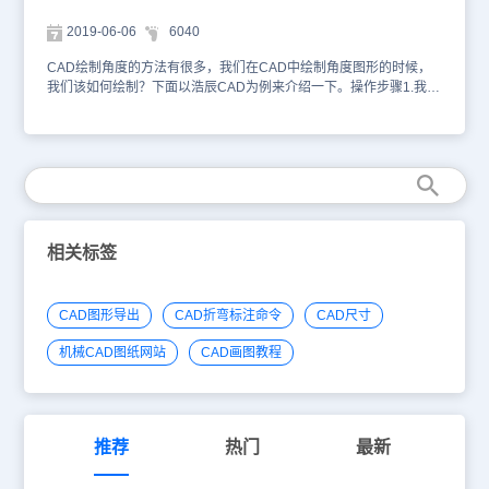
2019-06-06
6040
CAD绘制角度的方法有很多，我们在CAD中绘制角度图形的时候，
我们该如何绘制？下面以浩辰CAD为例来介绍一下。操作步骤1.我们
打开浩辰CAD2.我们简单绘制出一条直线，3. 再打开我们的捕捉选好
端点，开始输入命令【A】角度设定45° 就能得到下图，我们可以控
制线的长度但不能调整角度了。4. 然后我们选择【标注】--【角
度】 5. 对于我们的两线角度进行标注，显示45°。 就是角度的绘制和
标注功能，是非常简单易操作的，当然有时候也可以参照命令行的提
示来绘制。
相关标签
CAD图形导出
CAD折弯标注命令
CAD尺寸
机械CAD图纸网站
CAD画图教程
推荐
热门
最新