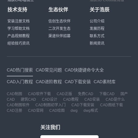
技术支持
生态伙伴
关于浩辰
安装注册文档
信创生态伙伴
公司介绍
学习帮助文档
二次开发生态
发展历程
产品视频教程
渠道伙伴招募
联系方式
经验技巧资讯
新闻资讯
CAD热门搜索
CAD常见问题
CAD快捷键命令大全
CAD入门教程
CAD进阶教程
CAD下载安装
CAD素材库
CAD制图
CAD软件下载
CAD正版
免费CAD
下载CAD
国产
CAD
建筑CAD
CAD设计
CAD教程
CAD安装
CAD是什么
CAD制图软件
CAD制图初学入门
CAD下载安装
CAD图纸下载
CAD注册
CAD官网
CAD绘图
dwg
dwg格式
关注我们