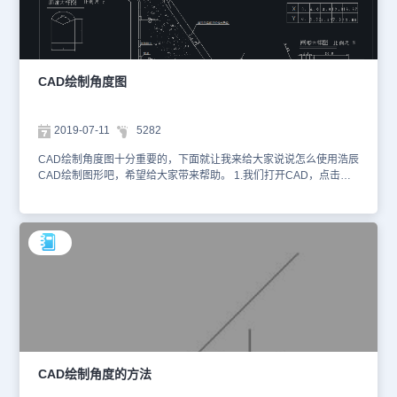
在端点输入0.然后我们回车执行命令。 6.这样我们就完成了一个箭头
的绘制，操作的效果可以参考下图。 然后我们下图标记的箭头部分
输入的宽度为8的时候的箭头效果。 通过上面七个步骤的介绍，对于
CAD绘制角度的在我们绘制图形上带上角度，这个就变得不是太难
了，只要跟着去操作就可以了。
CAD绘制角度图
2019-07-11
5282
CAD绘制角度图十分重要的，下面就让我来给大家说说怎么使用浩辰
CAD绘制图形吧，希望给大家带来帮助。 1.我们打开CAD，点击左
边的结构线工具，绘制图形，参考下图。 2.然后，我们就选中所需要
的箭头直线的端点，然后完成直线的长度的绘制。 3.我们绘制完成之
后，就是箭头部分的制作，我们在命令行中输入【W】，然后回车，
执行命令。 4.我们输入【W】然后便是选择宽度，输入选中的起点的
宽度，我们需要考虑到美观，4-8的区间都是可以设置的，并且根据
每个人的不同需求，设置也不尽相同。 5.接着我们就是输入端点宽
度，在端点输入0.然后我们回车执行命令。 6.这样我们就完成了一个
箭头的绘制，操作的效果可以参考下图。 7.然后我们下图标记的箭头
部分输入的宽度为8的时候的箭头效果。 以上是我们提供的关于CAD
绘制角度图的简单设置步骤啦，是不是很简单呢，希望给大家带来一
些学习上的帮助。
CAD绘制角度的方法