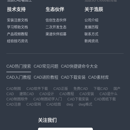
浩辰CAD看图王
浩辰3D Cloud教育版
技术支持
生态伙伴
关于浩辰
安装注册文档
信创生态伙伴
公司介绍
学习帮助文档
二次开发生态
发展历程
产品视频教程
渠道伙伴招募
联系方式
经验技巧资讯
新闻资讯
CAD热门搜索
CAD常见问题
CAD快捷键命令大全
CAD入门教程
CAD进阶教程
CAD下载安装
CAD素材库
CAD制图
CAD软件下载
CAD正版
免费CAD
下载CAD
国产
CAD
建筑CAD
CAD设计
CAD教程
CAD安装
CAD是什么
CAD制图软件
CAD制图初学入门
CAD下载安装
CAD图纸下载
CAD注册
CAD官网
CAD绘图
dwg
dwg格式
关注我们