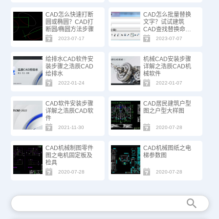
CAD怎么快速打断
CAD怎么批量替换
圆或椭圆？CAD打
文字？试试建筑
断圆/椭圆方法步骤
CAD查找替换命
令！
2023-07-17
2023-07-07
给排水CAD软件安
机械CAD安装步骤
装步骤之浩辰CAD
详解之浩辰CAD机
给排水
械软件
2022-01-24
2022-01-07
CAD软件安装步骤
CAD居民建筑户型
详解之浩辰CAD软
图之户型大样图
件
2021-11-30
2020-07-28
CAD机械制图零件
CAD机械图纸之电
图之电机固定板及
梯参数图
检具
2020-07-28
2020-07-28