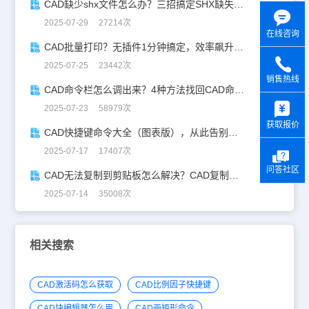
CAD缺少shx文件怎么办？三招搞定SHX缺失难题
2025-07-29 27214次
在线咨询
CAD批量打印？无插件1分钟搞定，效率飙升90%！
2025-07-25 23442次
销售热线
CAD命令栏怎么调出来？4种方法找回CAD命令栏
y
2025-07-23 58979次
获取报价
CAD快捷键命令大全（图表版），从此告别低效绘图！
2025-07-17 17407次
问答社区
CAD无法复制到剪贴板怎么解决？CAD复制失灵自救指南
2025-07-14 35008次
相关搜索
CAD激活码怎么获取
CAD比例因子快捷键
CAD块编辑器怎么用
CAD画矩形命令