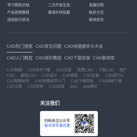
学习帮助文档
二次开发生态
发展历程
产品视频教程
渠道伙伴招募
联系方式
经验技巧资讯
新闻资讯
CAD热门搜索
CAD常见问题
CAD快捷键命令大全
CAD入门教程
CAD进阶教程
CAD下载安装
CAD素材库
CAD制图
CAD软件下载
CAD正版
免费CAD
下载CAD
国产
CAD
建筑CAD
CAD设计
CAD教程
CAD安装
CAD是什么
CAD制图软件
CAD制图初学入门
CAD下载安装
CAD图纸下载
CAD注册
CAD官网
CAD绘图
dwg
dwg格式
关注我们
扫码关注公众号
每月领专属优惠