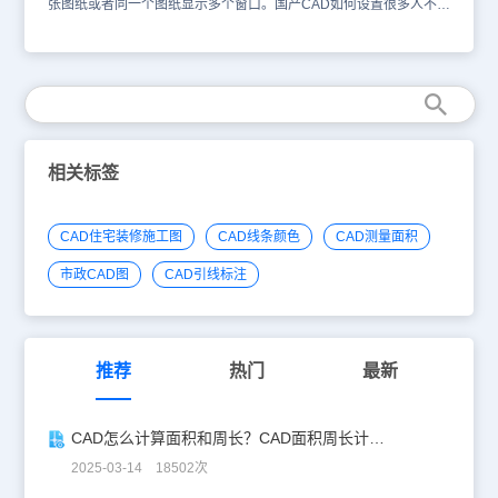
张图纸或者同一个图纸显示多个窗口。国产CAD如何设置很多人不知
道如何进行。本文为建筑CAD视口如何控制的CAD教程。打开浩辰
CAD软件，视口 (Viewport) 有模型空间视口和图纸空间视口之分，
模型空间视口在模型空间空间创建，图纸空间视口在图纸空间中创
建。关于图纸空间视口，可以参见“图纸布局命令”一节。 为了方便用
户从其他角度进行观察和设计，可以设置多个视口，每一个视口可以
有如平面、立面、三维各自不同的视图。 软件提供了视口的快捷控
制： 1、 新建视口：当光标移到当前视口的 4 个边界时，光标形状发
生变化，此时开始拖动，就可以新建视口。2、 改视口大小：当光标
相关标签
移到视口边界或角点时，光标的形状会发生变化，此时，按住鼠标左
键进行拖动，可以更改视口的尺寸，如不需改变边界重合的其他视
口，可在拖动时按住 CTRL 或 SHIFT 键。3、 删除视口：更改视口
CAD住宅装修施工图
CAD线条颜色
CAD测量面积
的大小，使它某个方向的边发生重合( 或接近重合) ，此时视口自动被
删除。 国产CAD建筑CAD视口如何控制 ,其实很简单，在CAD绘图
市政CAD图
CAD引线标注
软件浩辰建筑中可以直接通过边线拖拽来实现视口的增加，是不是很
简单呢。
推荐
热门
最新
CAD怎么计算面积和周长？CAD面积周长计算全攻略
2025-03-14 18502次