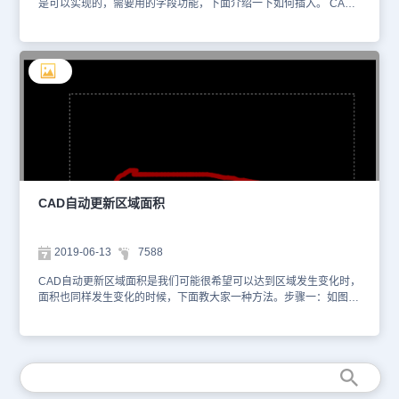
是可以实现的，需要用的字段功能，下面介绍一下如何插入。 CAD
传统界面，则选择菜单“插入”--“字段”。当然也可以直接输入“field”命
令。 二维草图界面，选择"插入"的选项，找到"字段"部分，选择字
段，弹出"字段"对话框。 2.在“字段”对话框中，依图进行逐项设置，
注意表示显示计算结果 3.以上都完成后，将光标定位到你需要的位置
就行了。 4.修改图大小后，输入re即可更新计算结果。 5.注意事
项:CAD如果版本不对可能没有插入字段功能，要注意转换系数的使
用不需要转换就设置1，如果单位有转换就要设置一下。 字段插入面
积区域，如果更新图形变化面积，cad自动更新区域面积标注，不需
要手动计算器计算填写。
CAD自动更新区域面积
2019-06-13
7588
CAD自动更新区域面积是我们可能很希望可以达到区域发生变化时，
面积也同样发生变化的时候，下面教大家一种方法。步骤一：如图所
示，我们要对图片中的这个矩形标注可以随之变化的文本。 步骤
二：点击“插入”菜单下的”字段”命令，如图所示。步骤三：打开字段
对话框，在“字段类别”中选择”对象“，如图所示。步骤四：在”字段名
称“中选择”对象“，并点击如图位置的拾取按钮。步骤五：按照本图的
例子，提取矩形，大家根据自己的情况进行拾取。 步骤六：在”特性
“列表选择“面积”。步骤七：在“格式”选项中可以设置数值显示精确的