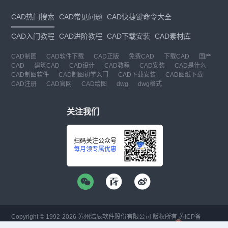
CAD热门搜索
CAD常见问题
CAD快捷键命令大全
CAD入门教程
CAD进阶教程
CAD下载安装
CAD素材库
CAD制图
CAD软件下载
CAD正版
免费CAD
下载CAD
国产
CAD
建筑CAD
CAD设计
CAD教程
CAD安装
CAD是什么
CAD制图软件
CAD制图初学入门
CAD下载安装
CAD图纸下载
CAD注册
CAD官网
CAD绘图
dwg
dwg格式
关注我们
扫码关注公众号
每月领专属优惠
Copyright © 1992-
2026
苏州浩辰软件股份有限公司 版权所有
苏ICP备
12077906号-1
增值电信业务经营许可证：
苏B2-20210241
苏公网安备