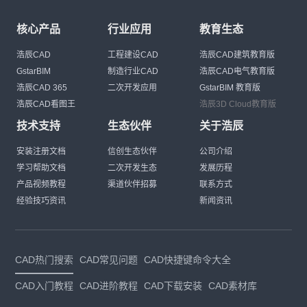
核心产品
行业应用
教育生态
浩辰CAD
工程建设CAD
浩辰CAD建筑教育版
GstarBIM
制造行业CAD
浩辰CAD电气教育版
浩辰CAD 365
二次开发应用
GstarBIM 教育版
浩辰CAD看图王
浩辰3D Cloud教育版
技术支持
生态伙伴
关于浩辰
安装注册文档
信创生态伙伴
公司介绍
学习帮助文档
二次开发生态
发展历程
产品视频教程
渠道伙伴招募
联系方式
经验技巧资讯
新闻资讯
CAD热门搜索
CAD常见问题
CAD快捷键命令大全
CAD入门教程
CAD进阶教程
CAD下载安装
CAD素材库