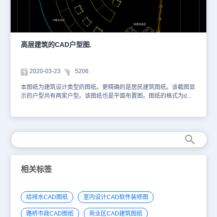
高层建筑的CAD户型图.
2020-03-23
5206
本图纸为建筑设计类型的图纸。更精确的是居民建筑图纸。该截图显
示的户型共有两家户型。该图纸也是平面布置图。图纸的格式为dwg
格式，以下是小编为您截屏的图纸。供您参考。您可以通过浩辰CAD
看图王网页版进行观看，如想获取更多CAD资料库，可以访问浩辰
CAD官网进行学习，本图纸仅用于学习资料，切勿用于商业用途。
相关标签
给排水CAD图纸
室内设计CAD软件装修图
路桥市政CAD图纸
商业区CAD建筑图纸