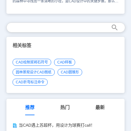
的森林中寻找出一条清晰的小径，是CAD设计中的关键步骤。那么，
面对多个相交错重叠的图形，如何精准地提取某个特定区域的轮廓线
呢？下面，小编将以浩辰CAD软件为例，给大家分享提取CAD图形
轮廓线的方法步骤。CAD提取图形轮廓线的操作步骤：1、在浩辰
CAD中打开图纸文件后，调用命令【BOUNDARY】，在弹出的【边
界创建】对话框中，点击【拾取点】按钮。2、以下图中的红色区域
为例。3、根据命令提示，选择位于多图形交错情况下的红色区域的
中间位置后，浩辰CAD便会自动识别选定区域的边界。一旦选择完
成，浩辰CAD将根据你选择的区域生成轮廓线，这些轮廓线将准确反
相关标签
映所选区域的外形。综上所述，通过巧妙运用浩辰CAD中的边界创建
功能，便可以轻松地从多个相交错重叠的图形中提取出所需区域的轮
廓线，为后续的制图工作奠定坚实的基础。希望以上内容能够帮助到
CAD绘制浆砌石符号
CAD样板
大家，对此感兴趣的设计师朋友们可以关注浩辰CAD官网教程专区，
小编会在后续CAD教程文章中给大家分享更多精彩内容哦！
园林景观设计CAD图纸
CAD圆锥形
CAD折弯标注命令
推荐
热门
最新
当CAD遇上苏超杯，用设计为球赛打call！