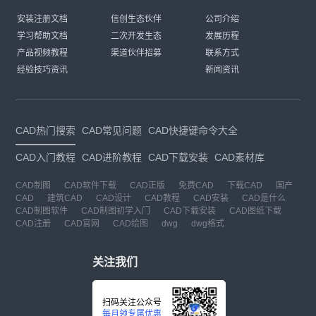
安装注册文档
信创生态伙伴
公司介绍
学习帮助文档
二次开发生态
发展历程
产品视频教程
渠道伙伴招募
联系方式
经验技巧资讯
新闻资讯
CAD热门搜索
CAD常见问题
CAD快捷键命令大全
CAD入门教程
CAD进阶教程
CAD下载安装
CAD素材库
CAD制图
CAD软件下载
CAD正版
免费CAD
下载CAD
国产
CAD
建筑CAD
CAD设计
CAD教程
CAD安装
CAD是什么
CAD制图软件
CAD制图初学入门
CAD下载安装
CAD图纸下载
CAD注册
CAD官网
CAD绘图
dwg
dwg格式
关注我们
扫码关注公众号
每月领专属优惠