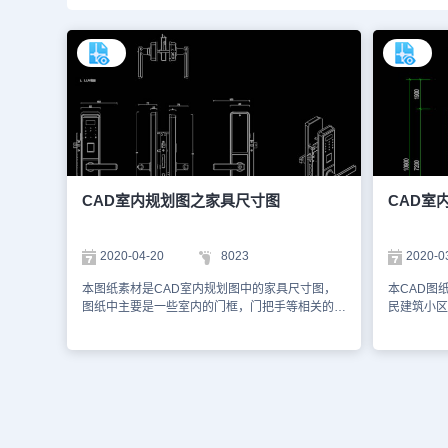
CAD室内规划图之家具尺寸图
CAD室
2020-04-20
8023
2020-0
本图纸素材是CAD室内规划图中的家具尺寸图，
本CAD图
图纸中主要是一些室内的门框，门把手等相关的室
民建筑小区
内设备的尺寸图纸，根据尺寸图可以了解到室内家
中主要包含
具的大小等情况。图纸中主要包含了完整的一套图
为您截图了
纸，以下为大家截图了一些图纸的预览图，如下。
区户型设计
1、室内家具尺寸图一 2、室内家具尺寸图二大家
图 4、弱
可以使用浩辰CAD、浩辰CAD看图王网页版或者
的图纸格式
浩辰CAD看图王电脑版等来查看DWG图纸。本图
CAD或浩
纸作为学习资料参考，请勿用于商业用途。
纸作为学习