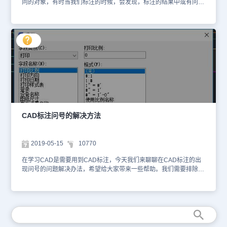
同的对象，有时当我们标注的时候，会发现，标注的结果中或有问号
出现。那么，浩辰CAD中标注出现问号怎么办呢？今天就为大家简单
介绍下。 CAD中的标注出现问号的解决办法： 其实这是文字字体样
式的问题，别人的电脑里面有的字体自己所用的电脑并没有就会出现
这种问题。 第一种解决方法我们可以点击有问号的标注，“ctrl+1”弹
出属性框，然后修改里面的文字样式为自己所用默认的样式。 或者
输入命令符“ST”进入文字样式面板，将文字修改为默认标准模式，或
者修改字体为电脑里有的宋体等。 然后，如果经常会出现这种问
题，那么我们可以扩充我们的字体库，我们可以在网上下载所需要的
字体库，解压后将字体拉到CAD软件里的fonts字体文件夹里。 以上
就是在浩辰CAD软件中，当我们想要对图纸上的内容进行标注的时
候，如果发现标注的结果出现问号的情况，我们可以使用上述方法解
决。今天就介绍这么多了。安装浩辰CAD软件试试吧。更多CAD教
CAD标注问号的解决方法
程技巧，可关注浩辰CAD官网进行查看。
2019-05-15
10770
在学习CAD是需要用到CAD标注，今天我们来聊聊在CAD标注的出
现问号的问题解决办法，希望给大家带来一些帮助。我们需要排除的
是使用的浩辰CAD制图软件是否有问题。我们选中CAD图纸中显示
成问号的标注文字，点击菜单栏里“格式-文字样式管理器”选项，调用
出文字样式管理器。在文字样式管理器里，我们可以看到当前样式名
显示STANDARD，文本字体的组名显示txt（未找到），大字体显示
（无）。 这就表示该制图软件里没有正确的字体文本。这时我们不
要点确定按钮，点确定按钮就是用其它字体去替代正确的字体，让显