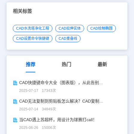
示出来的字体不是原版的字体，有时候可能会有误差，而是记下需要
的字体名称， 搜索下载需要的CAD字体。先在浏览器里搜索“浩辰
相关标签
CAD”进入CAD官网。搜索“CAD字体库大全”之类的词条，找到需要
的的字体图库。然后点击的【立即下载】按钮，将字体下载到本地，
下载完成解压文件后，我们可以在该CAD字体库大全文件夹里得到需
CAD水洗塔净化工程
CAD拉伸实体
CAD绘制椭圆
要的“.shx” 字体文件。我们在CAD软件的安装路径下找到Fonts目录
文件夹，将需要的的字体文件复制到Fonts目录里。然后关闭CAD制
CAD设置命令快捷键
CAD重叠线
图软件，重新启动后，再次打开该CAD图纸。这时候会观察到之前显
示成问号的文本字体都正确的显示出来了。
推荐
热门
最新
CAD快捷键命令大全（图表版），从此告别低效绘图！
2025-07-17 17343次
CAD无法复制到剪贴板怎么解决？CAD复制失灵自救指南
2025-07-14 34849次
当CAD遇上苏超杯，用设计为球赛打call！
2025-06-26 15006次