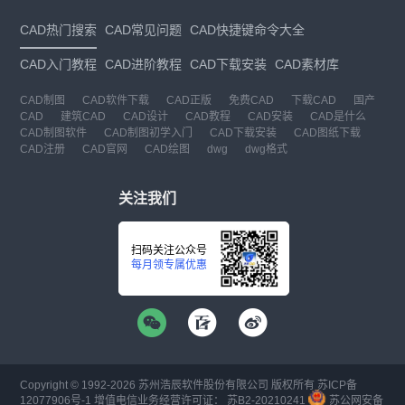
CAD热门搜索
CAD常见问题
CAD快捷键命令大全
CAD入门教程
CAD进阶教程
CAD下载安装
CAD素材库
CAD制图
CAD软件下载
CAD正版
免费CAD
下载CAD
国产
CAD
建筑CAD
CAD设计
CAD教程
CAD安装
CAD是什么
CAD制图软件
CAD制图初学入门
CAD下载安装
CAD图纸下载
CAD注册
CAD官网
CAD绘图
dwg
dwg格式
关注我们
扫码关注公众号
每月领专属优惠
Copyright © 1992-
2026
苏州浩辰软件股份有限公司 版权所有
苏ICP备
12077906号-1
增值电信业务经营许可证：
苏B2-20210241
苏公网安备