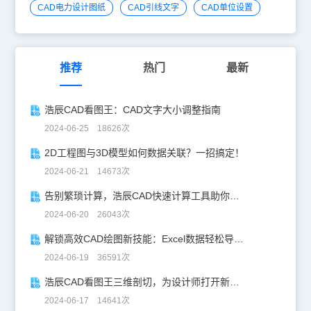
弧线。 方向。这时鼠标拉出会出现一条直线，点击另一点得到直
CAD电力设计图纸
CAD引线文字
CAD单位设置
线，这样所得到的圆弧和这条直线永远都是相切关系。 4.半宽，表示
输入的数值为50，则得到的线的宽度为100。 5.直线，输入L命令后
回车，可以切换回直线。 6.半径。输入R命令后回车，再输入半径值
回车，输入A回车（A表示圆弧角度），输入角度值回车这时鼠标移
动确定圆弧切向，或者你输入角度值确定圆弧切向。 7.宽度，输入W
推荐
热门
最新
命令后回车，再输入起点宽度值并回车，接着输入端点宽度值并回
车。拖动鼠标得到这个宽度的直线。假如想中间切换别的宽度，继续
输入W命令后回车，接着操作上面的步骤。 以上，就是我们今天介绍
浩辰CAD看图王：CAD文字大小调整指南
的浩辰CAD软件中CAD多段线快捷键命令的相关使用教程，CAD多
段线快捷键命令对我们进行CAD图形编辑以及绘制有很重要的作用。
2024-06-25 18626次
2D工程图与3D模型如何数据关联？一招搞定！
2024-06-21 14673次
告别繁琐计算，浩辰CAD快速计算工具助你一臂之力！
2024-06-20 26043次
解锁高效CAD绘图新技能：Excel数据轻松导入CAD
2024-06-19 36591次
浩辰CAD看图王三维剖切，为设计师打开新世界的大门！
2024-06-17 14641次