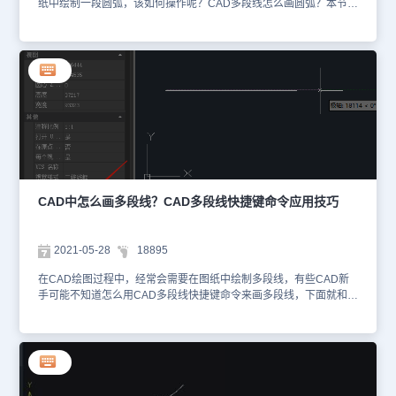
纸中绘制一段圆弧，该如何操作呢？CAD多段线怎么画圆弧？本节内
容就和小编一起来了解一下浩辰CAD软件中通过调用CAD多段线命
令来绘制圆弧的具体操作步骤吧！CAD多段线画圆弧步骤： 1、首先
启动浩辰CAD软件，然后调用CAD多段线命令快捷键，即在命令行
输入：PL，点击回车键确认。2、执行CAD多段线命令后，根据系统
提示在绘图区域指定多段线的起点，此时命令行会提示：指定下一点
或 [圆弧(A)/闭合(C)/半宽(H)/长度(L)/放弃(U)/宽度(W)/角度(N)]。如下
图所示： 3、此时在命令行输入：A，点击回车键确定，根据系统提
示在指定圆弧的端点。如下图所示： 4、指定圆弧端点后系统会连续
提示指定圆弧的端点，直至点击ESC键结束命令。在浩辰CAD软件
中通过以上几个简单的步骤便可调用CADA多段线命令来绘制圆弧，
你学会了吗？想要了解更多实用CAD教程的话可以持续关注浩辰
CAD官网教程专区，小编会在后续课程中给大家分享更多精彩内容
CAD中怎么画多段线？CAD多段线快捷键命令应用技巧
哦！
2021-05-28
18895
在CAD绘图过程中，经常会需要在图纸中绘制多段线，有些CAD新
手可能不知道怎么用CAD多段线快捷键命令来画多段线，下面就和小
编一起来看看浩辰CAD软件中CAD多段线快捷键的相关应用技巧
吧！CAD多段线快捷键命令：浩辰CAD软件中多段线快捷键命令
是：PL（全称：PLINE）；主要用来绘制二维多段线。CAD画多段
线操作步骤：打开浩辰CAD软件后，在命令行输入快捷键命令：
PL，按回车键确认；根据命令行提示在绘图区域指定起点。如下图
所示：接着继续根据命令行提示执行下一个点，在ENTER键结束命