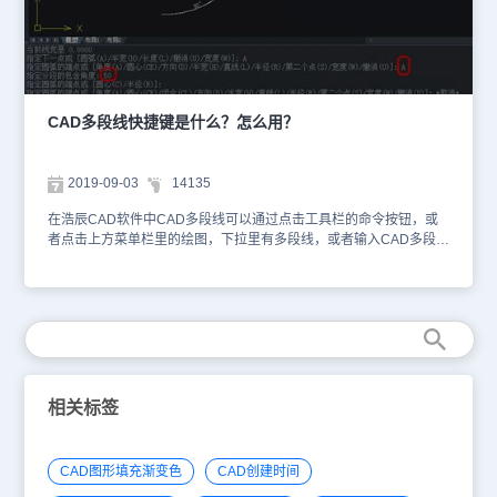
令前，会不断在命令行提示指定下一点；通过指定点来绘制多段线的
线段。如下图所示：以上就是小编给大家分享的浩辰CAD软件中通过
CAD多段线快捷键命令来绘制多段线的相关操作技巧，对此感兴趣的
CAD新手可以持续关注浩辰CAD官网教程专区，后续小编将给大家
推送更多实用CAD绘图技巧哦~
CAD多段线快捷键是什么？怎么用？
2019-09-03
14135
在浩辰CAD软件中CAD多段线可以通过点击工具栏的命令按钮，或
者点击上方菜单栏里的绘图，下拉里有多段线，或者输入CAD多段线
快捷键命令【PL】，然后回车调用。下面就和小编一起来了解一下
浩辰CAD软件中CAD多段线快捷键命令的相关使用技巧吧！ CAD多
段线快捷键命令使用技巧：工具栏位置： 菜单位置： CAD多段线快
捷键： 点击多段线命令后，在绘图区任意点击一点，下方的输入栏
会提示:有[圆弧(A)/半宽(H)/长度(L)/撤消(U)/宽度(W)] 圆弧(A)：利用
多段线绘制圆弧。 点击多段线命令后，在绘图区点击一点，接着输
入A并回车，绘图区会出现圆弧，移动鼠标则可以改变圆弧的位置，
这时下方的输入栏会提示：[角度(A)/圆心(CE)/闭合(CL)/方向(D)/半宽
相关标签
(H)/直线(L)/半径(R)/第二个点(S)/宽度(W)/撤消(U)] ，其表示圆弧有这
几种画法。 浩辰CAD多段线命令使用方法 角度，表示输入角度值即
可确定圆弧的弧度。如下图所示输入50后回车，就可以得到弧线角度
CAD图形填充渐变色
CAD创建时间
为50度的圆弧。 2.圆心。输入CE命令后回车，点击一点得到圆心画