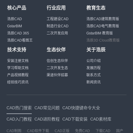
核心产品
行业应用
教育生态
浩辰CAD
工程建设CAD
浩辰CAD建筑教育版
GstarBIM
制造行业CAD
浩辰CAD电气教育版
浩辰CAD 365
二次开发应用
GstarBIM 教育版
浩辰CAD看图王
浩辰3D Cloud教育版
技术支持
生态伙伴
关于浩辰
安装注册文档
信创生态伙伴
公司介绍
学习帮助文档
二次开发生态
发展历程
产品视频教程
渠道伙伴招募
联系方式
经验技巧资讯
新闻资讯
CAD热门搜索
CAD常见问题
CAD快捷键命令大全
CAD入门教程
CAD进阶教程
CAD下载安装
CAD素材库
CAD制图
CAD软件下载
CAD正版
免费CAD
下载CAD
国产