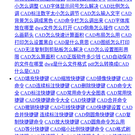
小怎么调整
CAD字体显示问号怎么解决
CAD比例怎么
调
CAD标注数字太小怎么调节
CAD怎么输入文字
CAD
背景怎么调成黑色
CAD命令栏怎么调出来
CAD字体库
放在哪里
dwg文件怎么打开
CAD倒角怎么操作
CAD怎
么画箭头
CAD怎么快速计算面积
CAD布局怎么用
CAD
打印怎么设置黑白
CAD是什么意思
CAD图纸怎么打印
CAD无法复制到剪贴板怎么解决
CAD怎么设置图形界
限
CAD怎么算面积
CAD正版软件多少钱
CAD自动保存
的文件在哪里
dwg是什么文件格式
pdf怎么转换成CAD
什么是CAD
CAD填充快捷键
CAD缩放快捷键
CAD镜像快捷键
CAD
命令
CAD连续标注快捷键
CAD删除快捷键
CAD命令大
全
CAD标注快捷键
CAD常用命令大全图表
CAD常用快
捷键
CAD快捷键命令大全
CAD快捷键
CAD合并命令
CAD撤销快捷键
CAD引线快捷键
CAD快捷键设置
CAD
合并快捷键
连续标注快捷键
CAD倒圆角快捷键
CAD复
制快捷键命令
CAD放大快捷键
CAD圆角命令怎么用
CAD等分快捷键
CAD缩小比例快捷键命令
CAD格式刷