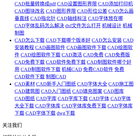
CAD批量转换成pdf
CAD设置图形界限
CAD添加打印机
CAD图块改名
CAD图形界限
CAD形位公差
CAD怎么画
垂直线
CAD指北针
CAD轴线标注
CAD字体放在哪
CAD字体乱码怎么解决
dxf文件怎么打开
机械设计
机械
制图
CAD怎么下载
CAD下载哪个版本好
CAD怎么安装
CAD
安装教程
CAD画图软件
CAD画图软件下载
CAD绘图软
件
CAD绘图软件下载
CAD激活
CAD免费
CAD免费版
CAD免费下载
CAD软件免费下载
CAD制图软件哪个好
用
CAD制图软件下载
机械CAD
免费CAD软件
免费
CAD软件下载
制图CAD
CAD素材
CAD新手入门图纸
CAD字体大全
CAD施工图
CAD建筑图
CAD入门图纸
CAD填充图案
CAD图库
CAD图纸
CAD字库
CAD字库下载
CAD字体
CAD字体
大全下载
CAD字体库
CAD字体库免费下载
CAD字体库
下载
CAD字体下载
dwg下载
关注我们