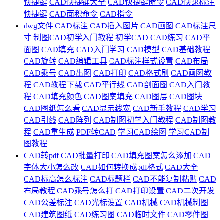
快捷键
CAD快捷键大全
CAD快捷键命令
CAD快速标注
快捷键
CAD面积命令
CAD指令
dwg文件
CAD标注
CAD插入图片
CAD画图
CAD标注尺
寸
制图CAD初学入门教程
初学CAD
CAD练习
CAD平
面图
CAD填充
CAD入门学习
CAD模型
CAD基础教程
CAD旋转
CAD编辑工具
CAD标注样式设置
CAD布局
CAD乘号
CAD出图
CAD打印
CAD格式刷
CAD画图教
程
CAD教程下载
CAD平行线
CAD剖面图
CAD入门教
程
CAD填充颜色
CAD图案填充
CAD图层
CAD图块
CAD图纸怎么看
CAD显示线宽
CAD新手教程
CAD学习
CAD引线
CAD阵列
CAD制图初学入门教程
CAD制图教
程
CAD重生成
PDF转CAD
学习CAD绘图
学习CAD制
图教程
CAD转pdf
CAD批量打印
CAD填充图案怎么添加
CAD
字体大小怎么改
CAD如何转换成pdf格式
CAD大全
CAD标高怎么标注
CAD标题栏
CAD不能复制粘贴
CAD
布局教程
CAD乘号怎么打
CAD打印设置
CAD二次开发
CAD公差标注
CAD光标设置
CAD机械
CAD机械制图
CAD建筑图纸
CAD练习图
CAD临时文件
CAD零件图