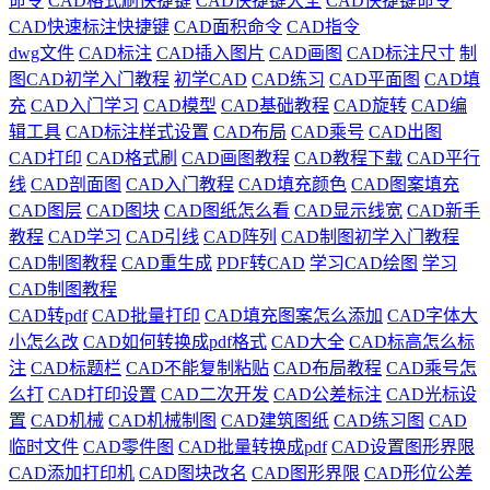
命令
CAD格式刷快捷键
CAD快捷键大全
CAD快捷键命令
CAD快速标注快捷键
CAD面积命令
CAD指令
dwg文件
CAD标注
CAD插入图片
CAD画图
CAD标注尺寸
制
图CAD初学入门教程
初学CAD
CAD练习
CAD平面图
CAD填
充
CAD入门学习
CAD模型
CAD基础教程
CAD旋转
CAD编
辑工具
CAD标注样式设置
CAD布局
CAD乘号
CAD出图
CAD打印
CAD格式刷
CAD画图教程
CAD教程下载
CAD平行
线
CAD剖面图
CAD入门教程
CAD填充颜色
CAD图案填充
CAD图层
CAD图块
CAD图纸怎么看
CAD显示线宽
CAD新手
教程
CAD学习
CAD引线
CAD阵列
CAD制图初学入门教程
CAD制图教程
CAD重生成
PDF转CAD
学习CAD绘图
学习
CAD制图教程
CAD转pdf
CAD批量打印
CAD填充图案怎么添加
CAD字体大
小怎么改
CAD如何转换成pdf格式
CAD大全
CAD标高怎么标
注
CAD标题栏
CAD不能复制粘贴
CAD布局教程
CAD乘号怎
么打
CAD打印设置
CAD二次开发
CAD公差标注
CAD光标设
置
CAD机械
CAD机械制图
CAD建筑图纸
CAD练习图
CAD
临时文件
CAD零件图
CAD批量转换成pdf
CAD设置图形界限
CAD添加打印机
CAD图块改名
CAD图形界限
CAD形位公差