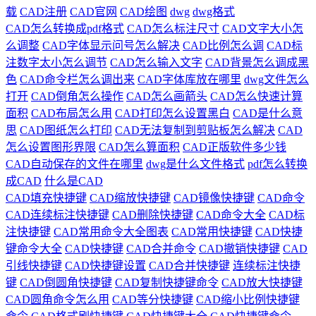
载
CAD注册
CAD官网
CAD绘图
dwg
dwg格式
CAD怎么转换成pdf格式
CAD怎么标注尺寸
CAD文字大小怎
么调整
CAD字体显示问号怎么解决
CAD比例怎么调
CAD标
注数字太小怎么调节
CAD怎么输入文字
CAD背景怎么调成黑
色
CAD命令栏怎么调出来
CAD字体库放在哪里
dwg文件怎么
打开
CAD倒角怎么操作
CAD怎么画箭头
CAD怎么快速计算
面积
CAD布局怎么用
CAD打印怎么设置黑白
CAD是什么意
思
CAD图纸怎么打印
CAD无法复制到剪贴板怎么解决
CAD
怎么设置图形界限
CAD怎么算面积
CAD正版软件多少钱
CAD自动保存的文件在哪里
dwg是什么文件格式
pdf怎么转换
成CAD
什么是CAD
CAD填充快捷键
CAD缩放快捷键
CAD镜像快捷键
CAD命令
CAD连续标注快捷键
CAD删除快捷键
CAD命令大全
CAD标
注快捷键
CAD常用命令大全图表
CAD常用快捷键
CAD快捷
键命令大全
CAD快捷键
CAD合并命令
CAD撤销快捷键
CAD
引线快捷键
CAD快捷键设置
CAD合并快捷键
连续标注快捷
键
CAD倒圆角快捷键
CAD复制快捷键命令
CAD放大快捷键
CAD圆角命令怎么用
CAD等分快捷键
CAD缩小比例快捷键