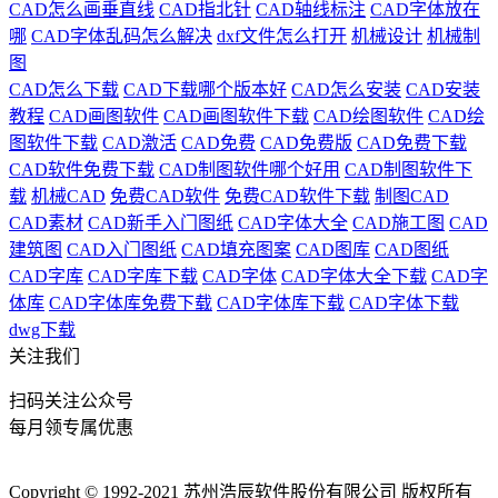
CAD怎么画垂直线
CAD指北针
CAD轴线标注
CAD字体放在
哪
CAD字体乱码怎么解决
dxf文件怎么打开
机械设计
机械制
图
CAD怎么下载
CAD下载哪个版本好
CAD怎么安装
CAD安装
教程
CAD画图软件
CAD画图软件下载
CAD绘图软件
CAD绘
图软件下载
CAD激活
CAD免费
CAD免费版
CAD免费下载
CAD软件免费下载
CAD制图软件哪个好用
CAD制图软件下
载
机械CAD
免费CAD软件
免费CAD软件下载
制图CAD
CAD素材
CAD新手入门图纸
CAD字体大全
CAD施工图
CAD
建筑图
CAD入门图纸
CAD填充图案
CAD图库
CAD图纸
CAD字库
CAD字库下载
CAD字体
CAD字体大全下载
CAD字
体库
CAD字体库免费下载
CAD字体库下载
CAD字体下载
dwg下载
关注我们
扫码关注公众号
每月领专属优惠
Copyright © 1992-
2021
苏州浩辰软件股份有限公司 版权所有