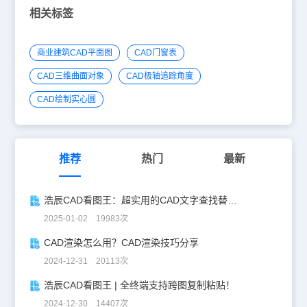
面，点击确定就完成建块了。6点击插入块命令，与建块命令在一起
相关标签
很像的，或者快捷键I跳出插入界面，对一下名称，很多个快的时候
可以根据你的块名称选择你要插入的块。点击确定。 下面的插入点
是让你选择你块所要放置的位置。 比例是可以缩放原来的块 旋转是
商业建筑CAD平面图
CAD门窗表
可以在你建块的基点为基点基础上旋转原来的块。 7、找个位置放下
块。就完成了CAD创建编辑属性块的方法是不是挺容易的呢？希望浩
CAD三维曲面对象
CAD极轴追踪角度
辰CAD定义块属性，创建块和插入块的方法能够给大家带来一定的帮
助。
CAD绘制实心圆
推荐
热门
最新
浩辰CAD看图王：超实用的CAD文字查找替换技巧分享！
2025-01-02 19983次
CAD渲染怎么用？CAD渲染技巧分享
2024-12-31 20113次
浩辰CAD看图王 | 全终端支持跨图复制粘贴！
2024-12-30 14407次