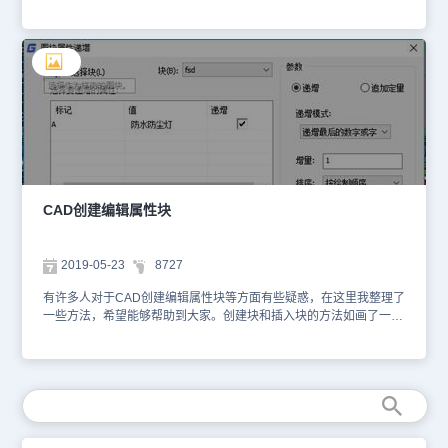
于CAD创建编辑属性块的使用，在CAD绘图软件中，该如何操作
呢？我们来简单了解下。在浩辰CAD绘图软件中，CAD创建编辑属
性块的具体操作过程：1、在CAD绘图软件中，找到菜单位置：[修
改]→[对象] →[文字编辑]；2、在命 令 行输入：DDEDIT 在浩辰
CAD绘图软件中，关于CAD创建编辑属性块的使用，编辑与修改对
象属性文字，删除、移动、旋转、调整文字比例等。在浩辰CAD绘图
软件中，如果我们在绘图的时候需要使用CAD创建编辑属性块功能，
具体的操作过程，我们可以从CAD下载一些CAD教程来使用。
CAD创建编辑属性块
2019-05-23
8727
有许多人对于CAD创建编辑属性块等方面有些疑惑，在这里我整理了
一些方法，希望能够帮助到大家。创建块和插入块的方法如画了一个
表面粗糙度的符号，想把它建成块，从图上可以看出，这是一条一条
画的，现在要建成一个块。 全选你要建块的图像，点击创建块命
令。快捷键B，注意使用快捷键的使用输入状态一定是要在简体美式
的状态下使用。 跳出创建块界面后，先给块命名，看自己习惯，我
这边简单用的是“1”。这时候直接点确定的话就没有选择插入的基
点。 3、将基点下面的“在屏幕上指定的”前面的打勾去掉，然后点击
下面那个“拾取点”。 4、选择一个点作为基点，确定 5、回到建块界