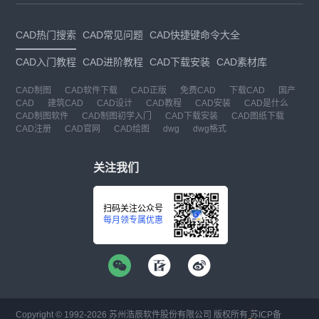
CAD热门搜索
CAD常见问题
CAD快捷键命令大全
CAD入门教程
CAD进阶教程
CAD下载安装
CAD素材库
CAD制图
CAD软件下载
CAD正版
免费CAD
下载CAD
国产
CAD
建筑CAD
CAD设计
CAD教程
CAD安装
CAD是什么
CAD制图软件
CAD制图初学入门
CAD下载安装
CAD图纸下载
CAD注册
CAD官网
CAD绘图
dwg
dwg格式
关注我们
扫码关注公众号
每月领专属优惠
Copyright © 1992-
2026
苏州浩辰软件股份有限公司 版权所有
苏ICP备