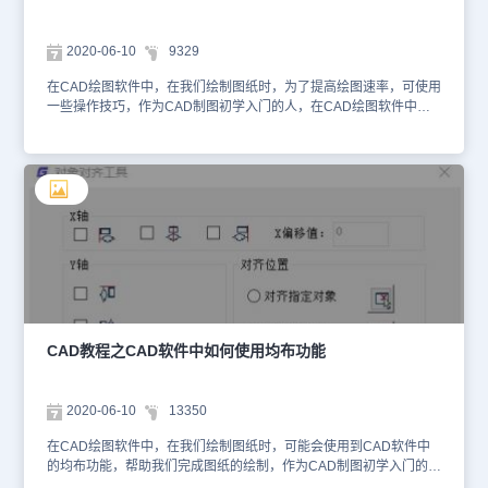
2020-06-10
9329
在CAD绘图软件中，在我们绘制图纸时，为了提高绘图速率，可使用
一些操作技巧，作为CAD制图初学入门的人，在CAD绘图软件中，
我们该如何操作呢？具体的CAD软件中如何使用均布功能中的左右分
布，我们来简单了解下。在浩辰CAD绘图软件中，CAD软件中如何
使用均布功能中的左右分布的操作过程：1、找到CAD绘图软件中的
菜单位置：[修改]→[均布]；2、 在命 令 行输入：ArrangeTool在CAD
绘图软件中，关于CAD软件中如何使用均布功能中的左右分布功能，
所谓左右分布，指的是各个对象在水平方向上的“均布基准”，此工具
提供 4 种均布基准供用户选择，分别为：左均布基准、中心均布基
准、临近端均布基准和右均布基准。如果选择“左均布基准”，所有均
布操作均以对象的左端为基准，均布效果如下图所示。 从上图可
知，当指定的列距由 20 变为 40 后，两个对象左端的距离发生了相
应的变化。显然，均布效果的实现是以左端为基准的。如果选择“中
心均布基准”，均布以对象的中心为基准，效果如下图所示。从上图
CAD教程之CAD软件中如何使用均布功能
可以看出，列距从 20 变为 30 后，两个参与均布的对象的中心距也
发生了相应的变化。显然， 最终的均布效果是以中心为基准来实现
的。如果选择“临近端均布基准”，均布将以相邻对象的临近端为基
2020-06-10
13350
准，最终效果如下图所示。所谓的“临近端”，是指两对象中距离最近
的两端。从上图均布之前两个对象的相对位置可以容易看出， 此案
在CAD绘图软件中，在我们绘制图纸时，可能会使用到CAD软件中
例中的“临近端”正是矩形对象的右端和圆形对象的左端。显然，最终
的均布功能，帮助我们完成图纸的绘制，作为CAD制图初学入门的
的均布效果是以临近端为基准来实现的。如果选择“右均布基准”，均
人，那么，在CAD绘图软件中，我们该如何操作呢？具体的CAD软