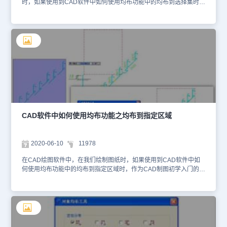
时，如果使用到CAD软件中如何使用均布功能中的均布到选择集时，
在CAD绘图软件中，我们该如何操作呢？具体的CAD软件中如何使
用均布功能中的均布到选择集的操作过程，我们来简单了解下。在浩
辰CAD绘图软件中，CAD软件中如何使用均布功能中的均布到选择
集的操作过程：1、找到CAD绘图软件中的菜单位置：[修改]→[均
布]；2、 在命 令 行输入：ArrangeTool在CAD绘图软件中，关于
CAD软件中如何使用均布功能中的均布到选择集，“均布到选择集”与
“均布到指定区域”最大的区别是用户无需指定均布区域，浩辰 CAD
绘图软件自动根据参与均布的对象的原始位置确定均布区域——选择
集。均布区域的确定方法：参与排布的所有对象中，以最左上方及右
下方的对象保持不动，并以此确定一个矩形区域，其他所有对象在此
区域内均匀分布。 在浩辰CAD绘图软件中，在学习使用CAD软件中
如何使用均布功能中的均布到选择集时，对于CAD制图初学入门的
CAD软件中如何使用均布功能之均布到指定区域
人，我们可以从CAD下载一些相关的CAD教程来使用。
2020-06-10
11978
在CAD绘图软件中，在我们绘制图纸时，如果使用到CAD软件中如
何使用均布功能中的均布到指定区域时，作为CAD制图初学入门的
人，在CAD绘图软件中，我们该如何操作呢？具体的CAD软件中如
何使用均布功能中的均布到指定区域的操作过程，我们来简单了解
下。在浩辰CAD绘图软件中，CAD软件中如何使用均布功能中的均
布到指定区域的操作过程：1、找到CAD绘图软件中的菜单位置：[修
改]→[均布]；2、 在命 令 行输入：ArrangeTool在CAD绘图软件中，
关于CAD软件中如何使用均布功能中的均布到指定区域，如果选择