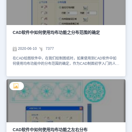
“均布到指定区域”，将不允许指定均布的行距和列距。利用选项右侧
的按钮，可以指定对象的分布范围，所有参与排布的对象将被均匀分
布于指定范围中。 在浩辰CAD绘图软件中，对于CAD制图初学入门
的人，在学习使用CAD软件中如何使用均布功能中的均布到指定区域
时，我们可以从CAD下载一些相关的CAD教程来使用。
CAD软件中如何使用均布功能之分布范围的确定
2020-06-10
7377
在CAD绘图软件中，在我们绘制图纸时，如果使用到CAD软件中如
何使用均布功能中的分布范围的确定，作为CAD制图初学入门的人，
在CAD绘图软件中，我们该如何操作呢？具体的CAD软件中如何使
用均布功能中的分布范围的确定过程，我们来简单了解下。在浩辰
CAD绘图软件中，CAD软件中如何使用均布功能中的分布范围的确
定过程：1、找到CAD绘图软件中的菜单位置：[修改]→[均布]；2、
在命 令 行输入：ArrangeTool在CAD绘图软件中，关于CAD软件中
如何使用均布功能中的分布范围的确定，为了更清晰地理解分布范围
的作用，下图为分布后的对像添加了标注。可以看到，当选择“指定
行列间距”，设置对象的均布基准为左端和上端，且指定分布范围的
行距为 30，列距为 10 后，对象的均布效果如下图所示。 在浩辰
CAD绘图软件中，对于CAD制图初学入门的人，在学习CAD软件中
如何使用均布功能中的分布范围确定时，我们可以从CAD下载一些相
关的CAD教程，作为参考。
CAD软件中如何使用均布功能之左右分布