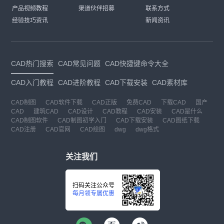
产品视频教程
渠道伙伴招募
联系方式
经验技巧资讯
新闻资讯
CAD热门搜索
CAD常见问题
CAD快捷键命令大全
CAD入门教程
CAD进阶教程
CAD下载安装
CAD素材库
CAD制图
CAD软件下载
CAD正版
免费CAD
下载CAD
国产
CAD
建筑CAD
CAD设计
CAD教程
CAD安装
CAD是什么
CAD制图软件
CAD制图初学入门
CAD下载安装
CAD图纸下载
CAD注册
CAD官网
CAD绘图
dwg
dwg格式
关注我们
扫码关注公众号
每月领专属优惠