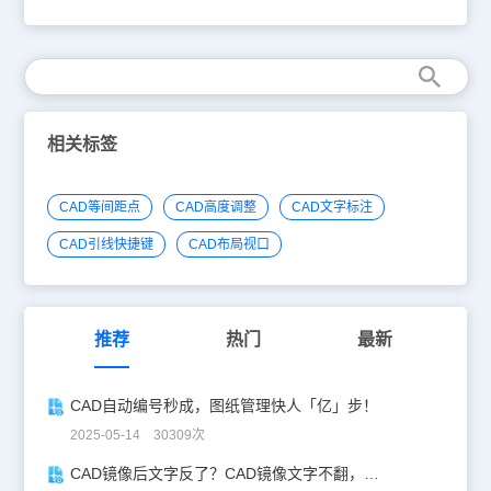
布将以相邻对象的右端为基准，效果如下图所示。对于上图所示的案
件中如何使用均布功能，我们来简单了解下。在浩辰CAD绘图软件
例，指定的列距由 30 变为 20 后，两个对象右端之间的距离也发生
中，CAD软件中如何使用均布功能的操作过程：1、找到CAD绘图软
了变化。从均布效果不难看出，均布是以对象的右端为基准来实现
件中的菜单位置：[修改]→[均布]；2、 在命 令 行输入：ArrangeTool
的。 在浩辰CAD绘图软件中，对于CAD制图初学入门的人，在学习
在CAD绘图软件中，对象均布工具可按指定的行距、列距的排布多个
CAD软件中如何使用均布功能中的左右分布功能时，我们可以从
对像，均布方式十分灵活，不但可以自由选择多种均布基准，还可以
CAD下载一些相关的CAD教程。
方便地指定均布范围。此工具支持效果实时预览，在用户操作的过程
中实时显示均布效果。利用不同对齐基准和分布范围的组合，可以实
相关标签
现各种灵活的排布效果。执行 ArrangeTool 命令后，会弹出均布工具
控制面板，下面对面板上的功能进行详细介绍。 在浩辰CAD绘图软
件中，对于CAD制图初学入门的人，想要学习CAD软件中如何使用
CAD等间距点
CAD高度调整
CAD文字标注
均布功能，需要我们从CAD下载一些相关的CAD教程。
CAD引线快捷键
CAD布局视口
推荐
热门
最新
CAD自动编号秒成，图纸管理快人「亿」步！
2025-05-14 30309次
CAD镜像后文字反了？CAD镜像文字不翻，一键搞定！