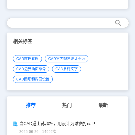
置】，选择【设置】，此时系统会弹出【草图设置】对话框。3.在
【栅格间距】选项区域，设置栅格x轴间距为1，栅格y轴间距为1，每
条主线之间的栅格数为10。4.点击【确定】按钮，完成修改栅格设
置。以上就是CAD修改栅格设置的方法，希望同学们好好学习并熟练
掌握。
相关标签
CAD软件看图
CAD室内规划设计图纸
CAD边界曲面命令
CAD多行文字
CAD图形和界面设置
推荐
热门
最新
当CAD遇上苏超杯，用设计为球赛打call！
2025-06-26 14992次