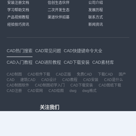
安装注册文档
信创生态伙伴
公司介绍
学习帮助文档
二次开发生态
发展历程
产品视频教程
渠道伙伴招募
联系方式
经验技巧资讯
新闻资讯
CAD热门搜索
CAD常见问题
CAD快捷键命令大全
CAD入门教程
CAD进阶教程
CAD下载安装
CAD素材库
CAD制图
CAD软件下载
CAD正版
免费CAD
下载CAD
国产
CAD
建筑CAD
CAD设计
CAD教程
CAD安装
CAD是什么
CAD制图软件
CAD制图初学入门
CAD下载安装
CAD图纸下载
CAD注册
CAD官网
CAD绘图
dwg
dwg格式
关注我们
扫码关注公众号
每月领专属优惠