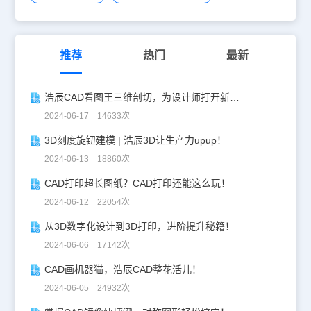
拉伸。”ext“——选择一个圆和一个矩形，回车——”t“(倾斜角)——输
入角度如45——输入拉伸高度300。得到一个圆锥体和一个四棱锥。
输入值为正，向上拉伸，输入为负，向下拉伸。切换视角到“前视”。
在前视上输入”spl“。做两条样条曲线。切换视角回”东南等轴测“。”
ext“——选择一个圆，回车——”p“——选择拉伸路径，也即所画的样
推荐
热门
最新
条曲线，回车。同理操作矩形的拉伸。切换视角样式为”概念，“切换
视角”shift“+鼠标中滚轮键观察所画的所有图。好啦，上面就是使用浩
辰CAD三维拉伸命令的方法和一些具体的使用步骤了，请大家仔细的
浩辰CAD看图王三维剖切，为设计师打开新世界的大门！
学习后努力练习，早日掌握浩辰CAD吧。
2024-06-17 14633次
3D刻度旋钮建模 | 浩辰3D让生产力upup！
2024-06-13 18860次
CAD打印超长图纸？CAD打印还能这么玩！
2024-06-12 22054次
从3D数字化设计到3D打印，进阶提升秘籍！
2024-06-06 17142次
CAD画机器猫，浩辰CAD整花活儿！
2024-06-05 24932次