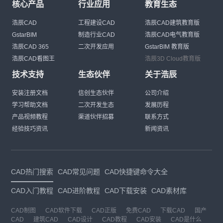
核心产品
行业应用
教育生态
浩辰CAD
工程建设CAD
浩辰CAD建筑教育版
GstarBIM
制造行业CAD
浩辰CAD电气教育版
浩辰CAD 365
二次开发应用
GstarBIM 教育版
浩辰CAD看图王
浩辰3D Cloud教育版
技术支持
生态伙伴
关于浩辰
安装注册文档
信创生态伙伴
公司介绍
学习帮助文档
二次开发生态
发展历程
产品视频教程
渠道伙伴招募
联系方式
经验技巧资讯
新闻资讯
CAD热门搜索
CAD常见问题
CAD快捷键命令大全
CAD入门教程
CAD进阶教程
CAD下载安装
CAD素材库
CAD制图
CAD软件下载
CAD正版
免费CAD
下载CAD
国产
CAD
建筑CAD
CAD设计
CAD教程
CAD安装
CAD是什么