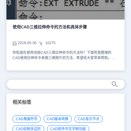
使用CAD三维拉伸命令的方法和具体步骤
2019-05-30
10275
你知道在使用浩辰CAD三维拉伸命令的方法吗？下面死我整理的
CAD使用拉伸命令来做三维图片的方法，希望给大家带来帮助。 打
开CAD，点击工作空间右侧的倒三角，进入“三维建模”工作空间。分
别绘制三个圆形和矩形。输入reg形成面域。切换到“东南等轴测”视
图。单击方框中的视角选择”东南等轴测“。在命令行输入“ext”或者点
击“工具栏”中的“常用”选项卡中的“拉伸”。此时，注意如果要使拉伸出
啦的是曲面则“MO”——“SU”。默认状态下是实体。我们分别创建一
个“SO”(实体)和“SU”(曲面)对比一下。 “ext”——”mo“——"so"——选
择一个圆,回车——填写拉伸的高度。比如我是100半径的圆，我拉伸
的高度是300.“ext”——”mo“——"su"——选择一个圆,回车——填写拉
相关标签
伸的高度(300)。更改视觉样式为"概念"。按住shift键鼠标滚轮中键，
自定义视角，观察这两个图。可以发现SU下为曲面，SO下为实体。
按”U“，回车，回车，直到返回拉伸前的状态(每一次回车都会撤销一
CAD角度符号
CAD版本转换
CAD显示节点
步操作)。”ext“——选择一个圆和一个矩形，回车——输入300。得到
一个圆柱体和一个长方体。输入值为正，向上拉伸，输入为负，向下
CAD绘制多边形
CAD软件中文字刷功能