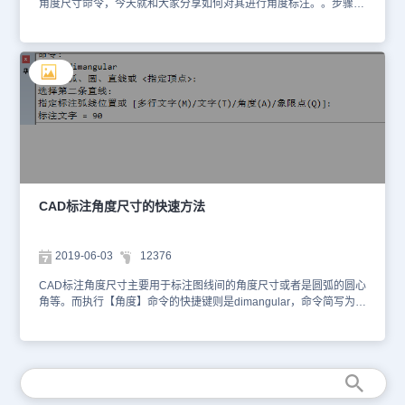
角度尺寸命令，今天就和大家分享如何对其进行角度标注。。步骤
一：在下图中，是我已经设计好的CAD图纸，大家可以参考此图设计
一个类似的图形； 步骤二：关于弧长关注的定义，请查看下图中的
文字说明；步骤三：执行弧长标注后，选择需要标注的圆弧，其尺寸
就显示出来了，在其尺寸前，有C符号；步骤四：角度标注的定义：
测量选定的几何对象或 3 个点之间的角度。步骤五：执行角度标注，
分别先择水平线与斜线，其显示的数值是40度，标注尺寸放置的位置
不同，其显示结果也不同，如图2； 步骤六：角度标注不但可以选
线，还可以选择圆弧；（使用选定圆弧或多段线弧线段上的点作为三
点角度标注的定义点。圆弧的圆心是角度的顶点。圆弧端点成为尺寸
界线的原点） 以上标注角度尺寸的方法，是通过技巧操作来实现
的，希望大家可以看明白并使用。
CAD标注角度尺寸的快速方法
2019-06-03
12376
CAD标注角度尺寸主要用于标注图线间的角度尺寸或者是圆弧的圆心
角等。而执行【角度】命令的快捷键则是dimangular，命令简写为
dimang，和小编一起学习下面的快速标注角度的方法。我们以标注
矩形对角线与水平变的角度尺寸为例，来学习如何使用【角度】命令
的标注方法和标注技巧。1. 执行【标注】|【角度】命令，或【角
度】快捷键，配合端点捕捉功能标注角度尺寸。2. 命令行操作过程
如下图所示。 3. 完成标注。在标注角度尺寸时，如果选择的是圆
弧，系统将自动以圆弧的圆心作为顶点、圆弧顶点作为延伸线的原