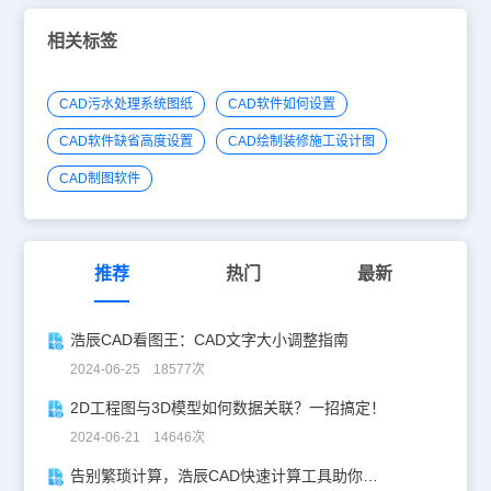
点，标注圆弧的角度；如果选择的对象为圆时，系统将以选择的点作
为第一条延伸线的原点，以圆心作为定点，第二条延伸线的原点可以
相关标签
位于圆上，也可以在圆外或者圆内。熟悉了标注角度的命令以及相关
的修改方式，就可以快速的标注了，而且软件自动识别准确度也好。
CAD污水处理系统图纸
CAD软件如何设置
CAD软件缺省高度设置
CAD绘制装修施工设计图
CAD制图软件
推荐
热门
最新
浩辰CAD看图王：CAD文字大小调整指南
2024-06-25 18577次
2D工程图与3D模型如何数据关联？一招搞定！
2024-06-21 14646次
告别繁琐计算，浩辰CAD快速计算工具助你一臂之力！