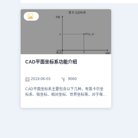
CAD平面坐标系功能介绍
2019-06-03
9060
CAD平面坐标系主要包含以下几种，有笛卡尔坐
标系、极坐标、相对坐标、世界坐标等，对于每一
种坐标系什么时候使用如何使用，下面小编来介绍
一下。1、笛卡尔坐标系笛卡儿坐标系又称为直角
坐标系，由一个原点（坐标为(0,0)）和两个通过
原点的、相互垂直的坐标轴构成（见图2-11）。
其中，水平方向的坐标轴为X轴，以向右为其正方
向；垂直方向的坐标轴为Y轴，以向上为其正方
向。平面上任何一点P都可以由X轴和Y轴的坐标所