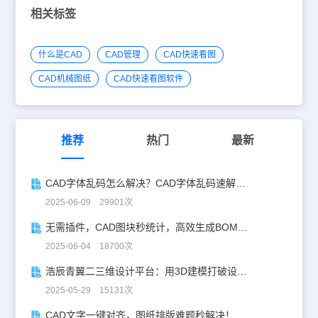
绘制的点大小是不会改变的。 以上就是我们的方法啦，仅供参考，
相关标签
希望大家能够应用好点功能。
什么是CAD
CAD管理
CAD快速看图
CAD机械图纸
CAD快速看图软件
推荐
热门
最新
CAD字体乱码怎么解决？CAD字体乱码速解指南
2025-06-09 29901次
无需插件，CAD图块秒统计，高效生成BOM表！
2025-06-04 18700次
浩辰青翼二三维设计平台：用3D建模打破设计边界
2025-05-29 15131次
CAD文字一键对齐，图纸排版难题秒解决！