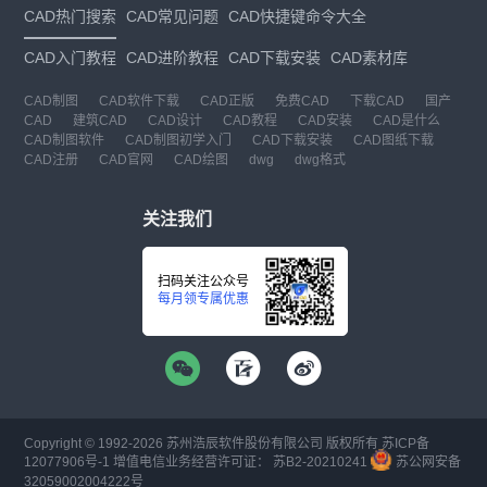
CAD热门搜索
CAD常见问题
CAD快捷键命令大全
CAD入门教程
CAD进阶教程
CAD下载安装
CAD素材库
CAD制图
CAD软件下载
CAD正版
免费CAD
下载CAD
国产
CAD
建筑CAD
CAD设计
CAD教程
CAD安装
CAD是什么
CAD制图软件
CAD制图初学入门
CAD下载安装
CAD图纸下载
CAD注册
CAD官网
CAD绘图
dwg
dwg格式
关注我们
扫码关注公众号
每月领专属优惠
Copyright © 1992-
2026
苏州浩辰软件股份有限公司 版权所有
苏ICP备
12077906号-1
增值电信业务经营许可证：
苏B2-20210241
苏公网安备
32059002004222号