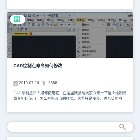
但是如果只是个点，会不容易看到，因此，我们在使用点作为标记的
时候，就需要设置下点的样式。 CAD软件中绘制点命令的方法： 1.
我们先打开绘制点的命令，在菜单栏中的【绘图】--【点】--【单
点】2. 绘制点的命令一般默认为基本样式，是一个简单的点，当我们
绘制的时候就很难看清楚，所以我们需要进行修改。我们打开【格
式】修改我们的【点样式】 3.打开之后，我们就有几种的样式的点可
以选择，参考下图。 4.我们除了点样式可以选择外，在这个对话框我
们可以修改点的大小，两种选择，一是相对屏幕的大小，一是按照绝
对大小。 5.第二忠实按照绝对大小的点样式，就是无论界面的变换，
绘制的点大小是不会改变的。 以上就是在浩辰CAD软件中，当我们
要使用CAD中点命令的其他样式来标注图上的特殊位置的时候，我们
就要使用设置功能，选择比较好辨认的样式来绘制CAD中的点。今天
CAD绘制点命令如何修改
就介绍这么多了。安装浩辰CAD软件试试吧。更多CAD教程技巧，
可关注浩辰CAD官网进行查看。
2019-07-10
8688
CAD绘制点命令如何使用呢，在这里我就给大家介绍一下这个绘制点
命令如何使用，怎么去修改点的样式。这里只是浅谈，也希望能够给
大家帮助。 1.我们先打开绘制点的命令，在菜单栏中的【绘图】--
【点】--【单点】 2. 绘制点的命令一般默认为基本样式，是一个简单
的点，当我们绘制的时候就很难看清楚，所以我们需要进行修改。我
们打开【格式】修改我们的【点样式】 3.打开之后，我们就有几种的
样式的点可以选择。 4.我们除了点样式可以选择外，在这个对话框我
们可以修改点的大小，两种选择，一是相对屏幕的大小，一是按照绝
对大小。 5.第二忠实按照绝对大小的点样式，就是无论界面的变换，