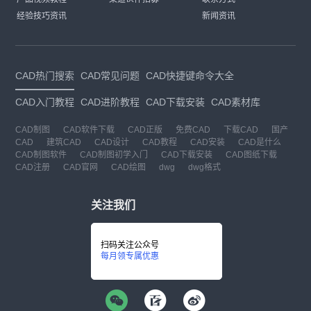
学习帮助文档
二次开发生态
发展历程
产品视频教程
渠道伙伴招募
联系方式
经验技巧资讯
新闻资讯
CAD热门搜索
CAD常见问题
CAD快捷键命令大全
CAD入门教程
CAD进阶教程
CAD下载安装
CAD素材库
CAD制图
CAD软件下载
CAD正版
免费CAD
下载CAD
国产
CAD
建筑CAD
CAD设计
CAD教程
CAD安装
CAD是什么
CAD制图软件
CAD制图初学入门
CAD下载安装
CAD图纸下载
CAD注册
CAD官网
CAD绘图
dwg
dwg格式
关注我们
扫码关注公众号
每月领专属优惠