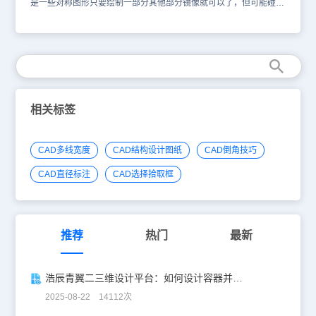
是一些对称图形只要绘制一部分其他部分镜像就可以了，但可能碰到
一个问题，如果文字也是镜像，可能就不是我们需要的了。CAD镜像
文字如何保持可读？下面介绍一下CAD镜像命令，可以直接理解为照
镜子，如果不设置文字可读，文字应该也是镜子里面样子反过来的。
但CAD镜像命令是考虑到文字方面问题，有单独设置改动为可读的。
有一下模具行业就是印章之类反过来，也是可以不可读有用的。 我
们实际需要 操作具体方法：使用命令mirrtext，把值设置为1时，表示
镜像时文字旋转，设置成0时，表示镜像过来的文字不旋转。 其实
很多的类似问题都是跟相关变量设置有关系的，只要简单的设置一下
相关标签
即可达到我们想要的效果。大家如果不熟悉，可以多咨询和查找资
料。
CAD多线宽度
CAD结构设计图纸
CAD倒角技巧
CAD直径标注
CAD选择拾取框
推荐
热门
最新
浩辰青翼二三维设计平台：如何设计容器并计算其体积
2025-08-22 14112次