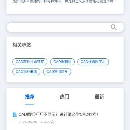
比如很多人会遇到拉伸与拉伸面，但是自己又搞不清楚功能是干嘛用
的，这里小编给大家讲一下。 拉伸，是指将二维或者三维图形进行
移动，命令进入如1。拉伸面是将二维封闭面域拉伸为三维图形，命
令进入如2。 我们以一个矩形为例子。 拉伸将这个举行移动到新的
地方。下图就是拉伸图形到原来的右边。 而拉伸面则可以矩形拉伸
称为一个三维的长方体。注意拉伸前，现将矩形建立为一个面域。因
为拉伸面的对象是封闭的面域，而不是图形。 在三维图形中，也可
以使用拉伸命令将图形移动到新的地方。 以上就是区别介绍，我们
就知道了拉伸是针对二维、三维的图形移动，而拉伸面只针对二维面
相关标签
域拉伸为三维图形，两者是有本质的差别的。
CAD软件打印样式
CAD编辑组
CAD建筑图学习
CAD修补曲面
CAD常用命令
推荐
热门
最新
CAD图纸打开不显示？设计师必学CAD妙招！
2024-06-26 48422次