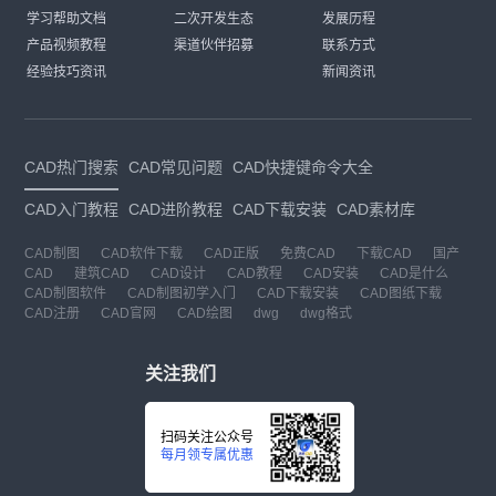
学习帮助文档
二次开发生态
发展历程
产品视频教程
渠道伙伴招募
联系方式
经验技巧资讯
新闻资讯
CAD热门搜索
CAD常见问题
CAD快捷键命令大全
CAD入门教程
CAD进阶教程
CAD下载安装
CAD素材库
CAD制图
CAD软件下载
CAD正版
免费CAD
下载CAD
国产
CAD
建筑CAD
CAD设计
CAD教程
CAD安装
CAD是什么
CAD制图软件
CAD制图初学入门
CAD下载安装
CAD图纸下载
CAD注册
CAD官网
CAD绘图
dwg
dwg格式
关注我们
扫码关注公众号
每月领专属优惠