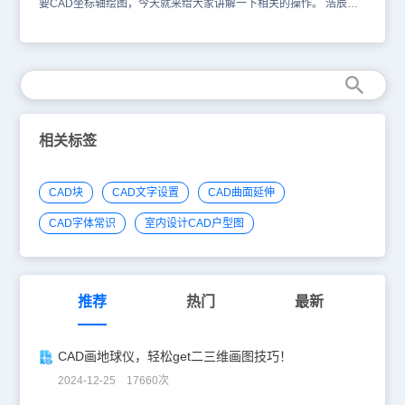
要CAD坐标轴绘图，今天就来给大家讲解一下相关的操作。 浩辰
CAD绝对坐标与相对坐标 在CAD为绘图空间提供了一个世界坐标
系，我们称之为绝对坐标。 此外，CAD还有另一种坐标——相对坐
标。每一个绝对坐标均参照坐标原点而言，而相对坐标则以其前一点
为计算参照。 比如，下图中B的相对于坐标原点的绝对坐标为（15，
18），而相对于其上一点——A的相对坐标为（5，8），图中的“@”
符号表示相对的意思，事实上，我们在进行相对坐标输入时也需要带
“@”符号。 浩辰CAD坐标表示方法 不管是绝对坐标，还是相对坐
标，有两种常用的表标方法——笛卡尔坐标和极轴坐标，因此在进行
相关标签
坐标输入时，CAD也提供两种对应的坐标输入方法。 平面上的笛卡
尔坐标系由一个原点和两个通过原点的、相互垂直的坐标轴构成，如
下图。平面上任何一点P都可以由X轴和Y轴的坐标所定义，即用一对
CAD块
CAD文字设置
CAD曲面延伸
坐标值（x,y）来表示一个点的坐标。例如，某点的笛卡尔坐标可以
表示为（3,4）。 极坐标系由一个极点和一个极轴构成，如下图。极
CAD字体常识
室内设计CAD户型图
轴的方向为水平向右，平面上任何一点P都可以由该点到极点的连线
长度L（>0）和连线与极轴的交角a（极角，逆时针方向为正）所定
义，即用一对坐标值（L<</span>a）来定义一个点，其中
“<</span>”表示角度。例如，某点的极坐标为（5<30）。 浩辰CAD
坐标输入 在二维图形中，如果用笛卡尔坐标来表示绝对坐标，分别
推荐
热门
最新
输入其X轴、Y轴坐标即可，如（10,20）。 如果用极坐标来表示绝
对坐标，其格式为：距离＜角度。 如果用笛卡尔坐标来表示相对坐
标，只需分别输入点的位移增量，其格式如“@10,20”。 如果用极坐
CAD画地球仪，轻松get二三维画图技巧！
标来表示相对坐标，其格式如“@10<20”，表示该点距上一点的距离
为10，和上一点的连线与x轴成20度。 浩辰CAD利用坐标输入来绘
2024-12-25 17660次
制直线 1、输入L，回车，或单击直线按钮，启动直线绘制命令。