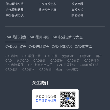
学习帮助文档
二次开发生态
发展历程
产品视频教程
渠道伙伴招募
联系方式
经验技巧资讯
新闻资讯
CAD热门搜索
CAD常见问题
CAD快捷键命令大全
CAD入门教程
CAD进阶教程
CAD下载安装
CAD素材库
CAD制图
CAD软件下载
CAD正版
免费CAD
下载CAD
国产
CAD
建筑CAD
CAD设计
CAD教程
CAD安装
CAD是什么
CAD制图软件
CAD制图初学入门
CAD下载安装
CAD图纸下载
CAD注册
CAD官网
CAD绘图
dwg
dwg格式
关注我们
扫码关注公众号
每月领专属优惠