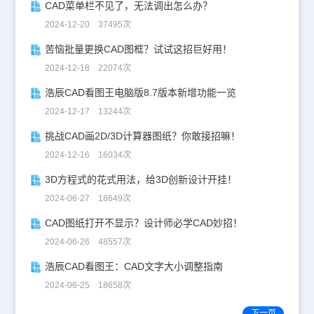
2、在命令行输入0,0，回车，确定直线第一点。 3、在命令行输入
CAD菜单栏不见了，无法调出怎么办？
@10,0，回车，绘制一条沿X轴方向长度为10的直线， 4、在命令行
2024-12-20 37495次
输入@10<45，回车，绘制一条长度为10，与X轴正向角度为45的直
线，如下图所示。 5、输入C，回车，完成一个闭合的三角形，如下
苦恼批量更换CAD图框？试试这招巨好用！
图所示。 注意：上面的相对坐标在命令行输入时要加上@，如果在
图形窗口的动态输入框中输入不必加上@，因为动态输入默认输入的
2024-12-18 22074次
就是相对坐标，如下图所示。 总结：坐标系是CAD提供的三维空间
浩辰CAD看图王电脑版8.7版本新增功能一览
的基准，有了这个基准，就可以准确定位点、线、面之间的相互位置
关系，可以更好地绘制图形和模拟现实的效果。了解坐标系和掌握坐
2024-12-17 13244次
标输入的各种方法，是学会CAD绘图的基础。 以上的相关内容介绍
就是小编今天使用浩辰CAD软件来给大家介绍的关于CAD坐标轴绘
挑战CAD画2D/3D计算器图纸？你敢接招嘛！
图的相关内容了，喜欢的朋友赶紧收藏吧！
2024-12-16 16034次
3D方程式的花式用法，给3D创新设计开挂！
2024-06-27 18649次
CAD图纸打开不显示？设计师必学CAD妙招！
2024-06-26 48557次
浩辰CAD看图王：CAD文字大小调整指南
2024-06-25 18658次
下一页