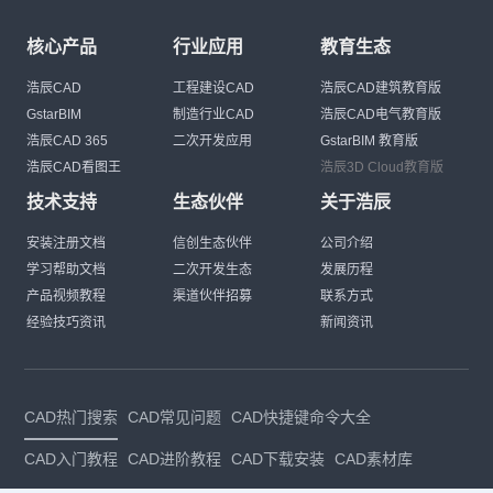
核心产品
行业应用
教育生态
浩辰CAD
工程建设CAD
浩辰CAD建筑教育版
GstarBIM
制造行业CAD
浩辰CAD电气教育版
浩辰CAD 365
二次开发应用
GstarBIM 教育版
浩辰CAD看图王
浩辰3D Cloud教育版
技术支持
生态伙伴
关于浩辰
安装注册文档
信创生态伙伴
公司介绍
学习帮助文档
二次开发生态
发展历程
产品视频教程
渠道伙伴招募
联系方式
经验技巧资讯
新闻资讯
CAD热门搜索
CAD常见问题
CAD快捷键命令大全
CAD入门教程
CAD进阶教程
CAD下载安装
CAD素材库