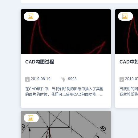
CAD勾图过程
CAD中
2019-08-19
9993
2019-0
在CAD软件中，当我们绘制的图纸中插入了其他
当我们的图
的图片的时候，我们可以使用CAD勾图功能，将
我就希望将
插入的图片中的内容，从图片中勾画出来，方便我
使用，在C
们在后面绘图中的使用，我们来了解下具体操作方
能，将需要
法。 CAD勾图过程： 打开CAD——点击菜单栏
CAD软件
“插入”中的“光栅图像”打开需要勾选的照片——输
栏“插入”
入“SPL”命令，如下图，用样条曲线描出要勾选的
输入“SP
图形 ——用夹点移动，将夹点更贴近原图 ——删
的图形。用
除底图，即可 以上就是在CAD软件中，我们可以
图，即可 