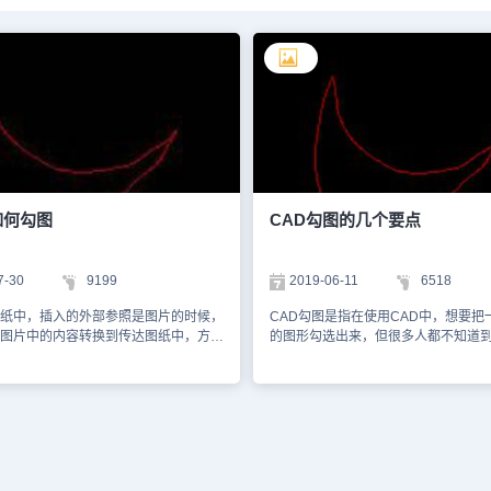
如何勾图
CAD勾图的几个要点
7-30
9199
2019-06-11
6518
纸中，插入的外部参照是图片的时候，
CAD勾图是指在使用CAD中，想要把
图片中的内容转换到传达图纸中，方便
的图形勾选出来，但很多人都不知道
AD软件中，我们可以使用CAD勾图功
作，有个好方法可以给大家参考看看。
的部分勾选出来，生成最终的图纸。
——点击菜单栏“插入”中的“光栅图像
中勾图的方法： 打开CAD——点击菜单
选的照片——输入“SPL”命令，如下
中的“光栅图像”打开需要勾选的照片——
线描出要勾选的图形。 用夹点移动，
L”命令，如下图，用样条曲线描出要勾选
近原图 删除底图，即可 其实该功能
夹点移动，将夹点更贴近原图 删除底
一些参考点来实现的，所以大家要多
以上就是在浩辰CAD软件中，我们可以
具来绘图。