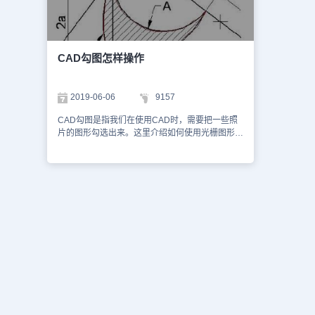
使用CAD勾图功能母鸡啊ing插入图纸中的图片勾
对图纸上的
画出来，然后在CAD图纸中进行使用。今天就介
我们需要的
绍这么多了。安装浩辰CAD软件试试吧。更多
CAD软件
CAD教程技巧，可关注浩辰CAD官网进行查看。
辰CAD官
CAD勾图怎样操作
2019-06-06
9157
CAD勾图是指我们在使用CAD时，需要把一些照
片的图形勾选出来。这里介绍如何使用光栅图形的
功能来进行勾图，具体以下介绍一种方法。1、
点击【插入】|【光栅图像】。 2、 打开需要勾选
的照片。 3、 输入“SPL”命令，用样条曲线描出
要勾选的图形。 4、用夹点移动，将夹点更贴近
原图。 5、删除底图，即可。 以上操作就可以快
速勾画出图形对的轮廓信息了，当然具体精确的图
形绘制和使用还需要对其进行进一步的操作。