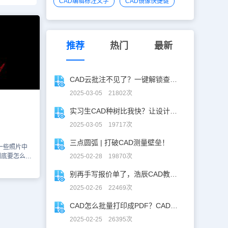
CAD编辑标注文字
CAD镜像快捷键
推荐
热门
最新
CAD云批注不见了？一键解锁查看秘籍！
2025-03-05 21802次
实习生CAD种树比我快？让设计长出新可能
2025-03-05 19717次
三点圆弧 | 打破CAD测量壁垒！
一些照片中
到底要怎么操
2025-02-28 19870次
打开CAD
别再手写报价单了，浩辰CAD教你一键获取！
”打开需要勾
图，用样条曲
2025-02-26 22469次
将夹点更贴
就是通过捕捉
CAD怎么批量打印成PDF？CAD转PDF一键批量完成！
多使用辅助工
2025-02-25 26395次